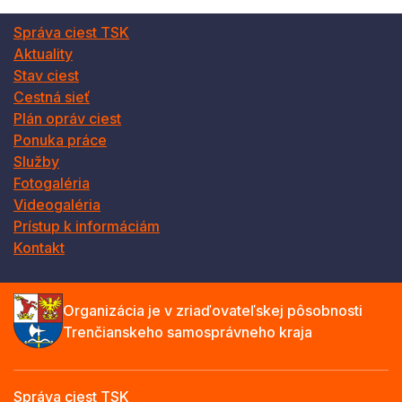
Správa ciest TSK
Aktuality
Stav ciest
Cestná sieť
Plán opráv ciest
Ponuka práce
Služby
Fotogaléria
Videogaléria
Prístup k informáciám
Kontakt
Organizácia je v zriaďovateľskej pôsobnosti
Trenčianskeho samosprávneho kraja
Správa ciest TSK