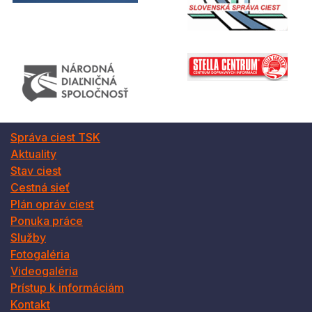
Správa ciest TSK
Aktuality
Stav ciest
Cestná sieť
Plán opráv ciest
Ponuka práce
Služby
Fotogaléria
Videogaléria
Prístup k informáciám
Kontakt