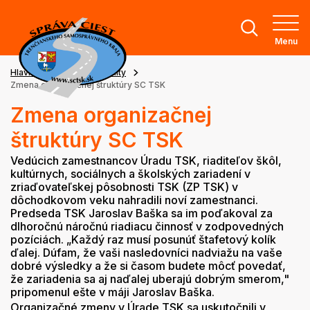
Menu
Hlavná stránka
Aktuality
Zmena organizačnej štruktúry SC TSK
Zmena organizačnej
štruktúry SC TSK
Vedúcich zamestnancov Úradu TSK, riaditeľov škôl,
kultúrnych, sociálnych a školských zariadení v
zriaďovateľskej pôsobnosti TSK (ZP TSK) v
dôchodkovom veku nahradili noví zamestnanci.
Predseda TSK Jaroslav Baška sa im poďakoval za
dlhoročnú náročnú riadiacu činnosť v zodpovedných
pozíciách. „Každý raz musí posunúť štafetový kolík
ďalej. Dúfam, že vaši nasledovníci nadviažu na vaše
dobré výsledky a že si časom budete môcť povedať,
že zariadenia sa aj naďalej uberajú dobrým smerom,"
pripomenul ešte v máji Jaroslav Baška.
Organizačné zmeny v Úrade TSK sa uskutočnili v