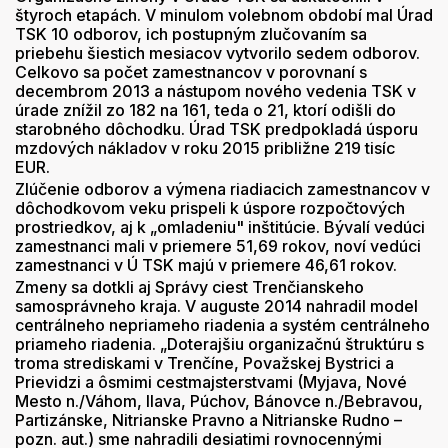
štyroch etapách. V minulom volebnom období mal Úrad
TSK 10 odborov, ich postupným zlučovaním sa
priebehu šiestich mesiacov vytvorilo sedem odborov.
Celkovo sa počet zamestnancov v porovnaní s
decembrom 2013 a nástupom nového vedenia TSK v
úrade znížil zo 182 na 161, teda o 21, ktorí odišli do
starobného dôchodku. Úrad TSK predpokladá úsporu
mzdových nákladov v roku 2015 približne 219 tisíc
EUR.
Zlúčenie odborov a výmena riadiacich zamestnancov v
dôchodkovom veku prispeli k úspore rozpočtových
prostriedkov, aj k „omladeniu" inštitúcie. Bývalí vedúci
zamestnanci mali v priemere 51,69 rokov, noví vedúci
zamestnanci v Ú TSK majú v priemere 46,61 rokov.
Zmeny sa dotkli aj Správy ciest Trenčianskeho
samosprávneho kraja. V auguste 2014 nahradil model
centrálneho nepriameho riadenia a systém centrálneho
priameho riadenia. „Doterajšiu organizačnú štruktúru s
troma strediskami v Trenčíne, Považskej Bystrici a
Prievidzi a ôsmimi cestmajsterstvami (Myjava, Nové
Mesto n./Váhom, Ilava, Púchov, Bánovce n./Bebravou,
Partizánske, Nitrianske Pravno a Nitrianske Rudno –
pozn. aut.) sme nahradili desiatimi rovnocennými