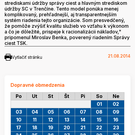
strediskami údržby správy ciest a hlavným strediskom
údržby SC v Trenčíne. Tento model ponúka menej
komplikovaný, prehľadnejší, aj transparentnejším
systém riadenia tejto organizácie. Som presvedčený,
že pomôže zvýšiť kvalitu služieb vo vzťahu k výkonom
a čo je dôležité, prispeje k racionalizácii nákladov,"
pripomenul Miroslav Benka, poverený riadením Správy
ciest TSK.
21.08.2014
Vytlačiť stránku
Dopravné obmedzenia
Po
Ut
St
Št
Pi
So
Ne
01
02
03
04
05
06
07
08
09
10
11
12
13
14
15
16
17
18
19
20
21
22
23