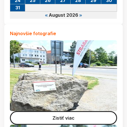
24
25
26
27
28
29
30
31
August 2026
Najnovšie fotografie
Zistiť viac