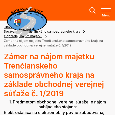
Menu
Hlavná stránka
Správa ciest Trenčianského samosprávneho kraja
Odpredaj, nájom majetku
Zámer na nájom majetku Trenčianskeho samosprávneho kraja na
základe obchodnej verejnej súťaže č. 1/2019
Zámer na nájom majetku
Trenčianskeho
samosprávneho kraja na
základe obchodnej verejnej
súťaže č. 1/2019
1. Predmetom obchodnej verejnej súťaže je nájom
nabíjacieho stojana:
Elektrostanica na elektromobily pevne zabudovaná,