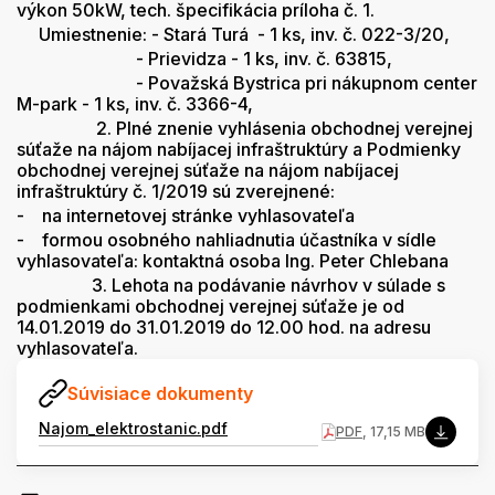
výkon 50kW, tech. špecifikácia príloha č. 1.
Umiestnenie: - Stará Turá - 1 ks, inv. č. 022-3/20,
- Prievidza - 1 ks, inv. č. 63815,
- Považská Bystrica pri nákupnom center
M-park - 1 ks, inv. č. 3366-4,
2. Plné znenie vyhlásenia obchodnej verejnej
súťaže na nájom nabíjacej infraštruktúry a Podmienky
obchodnej verejnej súťaže na nájom nabíjacej
infraštruktúry č. 1/2019 sú zverejnené:
- na internetovej stránke vyhlasovateľa
- formou osobného nahliadnutia účastníka v sídle
vyhlasovateľa: kontaktná osoba Ing. Peter Chlebana
3. Lehota na podávanie návrhov v súlade s
podmienkami obchodnej verejnej súťaže je od
14.01.2019 do 31.01.2019 do 12.00 hod. na adresu
vyhlasovateľa.
Súvisiace dokumenty
Najom_elektrostanic.pdf
PDF
, 17,15 MB