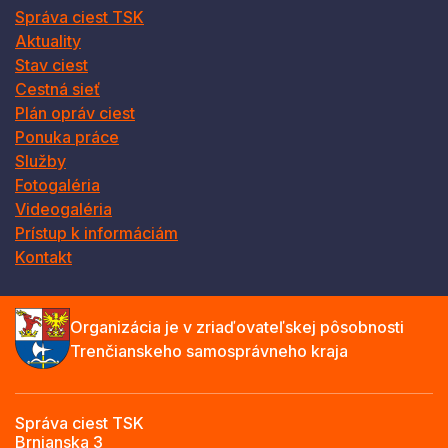
Správa ciest TSK
Aktuality
Stav ciest
Cestná sieť
Plán opráv ciest
Ponuka práce
Služby
Fotogaléria
Videogaléria
Prístup k informáciám
Kontakt
Organizácia je v zriaďovateľskej pôsobnosti
Trenčianskeho samosprávneho kraja
Správa ciest TSK
Brnianska 3