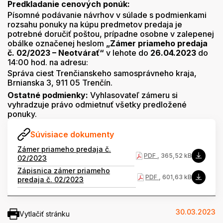
Predkladanie cenových ponúk:
Písomné podávanie návrhov v súlade s podmienkami
rozsahu ponuky na kúpu predmetov predaja je
potrebné doručiť poštou, prípadne osobne v zalepenej
obálke označenej heslom
„Zámer priameho predaja
č. 02/2023 – Neotvárať“
v lehote do
26.04.2023
do
14:00 hod. na adresu:
Správa ciest Trenčianskeho samosprávneho kraja,
Brnianska 3, 911 05 Trenčín.
Ostatné podmienky:
Vyhlasovateľ zámeru si
vyhradzuje právo odmietnuť všetky predložené
ponuky.
Súvisiace dokumenty
Zámer priameho predaja č.
PDF
, 365,52 kB
02/2023
Zápisnica zámer priameho
PDF
, 601,63 kB
predaja č. 02/2023
30.03.2023
Vytlačiť stránku