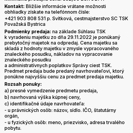
Kontakt:
Bližšie informácie vrátane možnosti
obhliadky získate na telefónnom čísle:
+421 903 808 531 p. Svítková, cestmajsterstvo SC TSK
Považská Bystrica
Podmienky predaja:
na základe Súhlasu TSK
k vyradeniu majetku zo dňa 29.11.2022 je ponúkaný
prebytočný majetok na odpredaj. Cena majetku sa
skladá z hodnoty majetku v zmysle vypracovaného
znaleckého posudku, nákladov na vypracovanie
znaleckého posudku
a administratívnych poplatkov Správy ciest TSK.
Predmet predaja bude predaný navrhovateľovi, ktorý
ponúkne najvyššiu cenu za predmet predaja majetku.
Rozsah ponuky:
a) presné vymedzenie predmetu predaja,
b) navrhovaná výška kúpnej ceny,
c) identifikačné údaje navrhovateľa:
- u právnických osôb: názov, sídlo. IČO, štatutárny
orgán,
- u fyzických osôb: meno, priezvisko, adresa trvalého
pobytu.