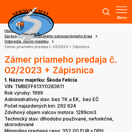
Menu
Hlavná stránka
Správa ciest Trenčianského samosprávneho kraja
Odpredaj, nájom majetku
Zámer priameho predaja č. 02/2023 + Zápisnica
Zámer priameho predaja č.
02/2023 + Zápisnica
1. Názov majetku: Škoda Felícia
VIN: TMBEFF613Y0283611
Rok výroby: 1999
Administratívny stav: bez TK a EK, bez EČ
Počet najazdených km: 292 624
Zdvihový objem valcov motora: 1289cm3
Technický stav: dlhodobo používané, nefunkčné,
skorodované
Minimálna predajná cena: 352,00 EUR s DPH