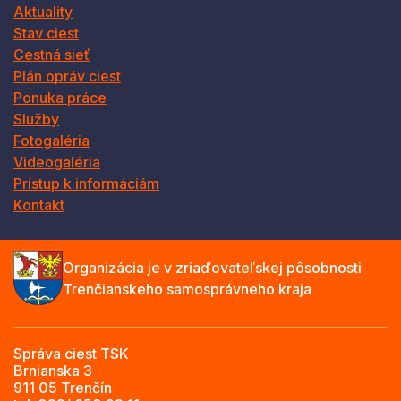
Aktuality
Stav ciest
Cestná sieť
Plán opráv ciest
Ponuka práce
Služby
Fotogaléria
Videogaléria
Prístup k informáciám
Kontakt
Organizácia je v zriaďovateľskej pôsobnosti
Trenčianskeho samosprávneho kraja
Správa ciest TSK
Brnianska 3
911 05 Trenčín