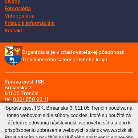
Služby
Fotogaléria
Videogaléria
Prístup k informáciám
Kontakt
Organizácia je v zriaďovateľskej pôsobnosti
Trenčianskeho samosprávneho kraja
Správa ciest TSK
Brnianska 3
911 05 Trenčín
tel:
032/ 650 93 11
e-mail:
info@sctsk.sk
Správa ciest TSK, Brnianska 3, 911 05 Trenčín používa na
tomto webovom sídle súbory cookies, ktoré sú použité za
účelom sledovania návštevnosti webového sídla alebo k
Zásady spracúvania osobných údajov
Cookies nastavenie
prispôsobeniu zobrazenia webových stránok www.sctsk.sk.
Cookies - viac informácií
Vyhlásenie o prístupnosti
Prehliadaním a použitím príslušného nastavenia webového
Technický prevádzkovateľ
Správca obsahu