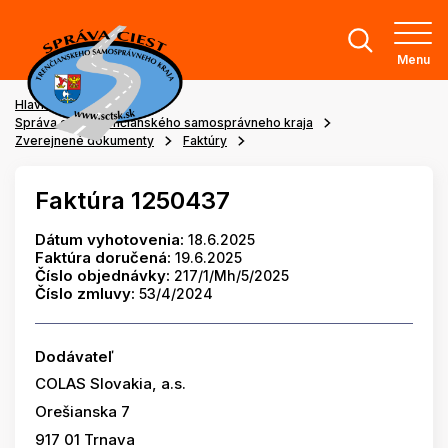
Menu
Hlavná stránka
Správa ciest Trenčianského samosprávneho kraja
Zverejnené dokumenty
Faktúry
Faktúra 1250437
Dátum vyhotovenia:
18.6.2025
Faktúra doručená:
19.6.2025
Číslo objednávky:
217/1/Mh/5/2025
Číslo zmluvy:
53/4/2024
Dodávateľ
COLAS Slovakia, a.s.
Orešianska 7
917 01 Trnava