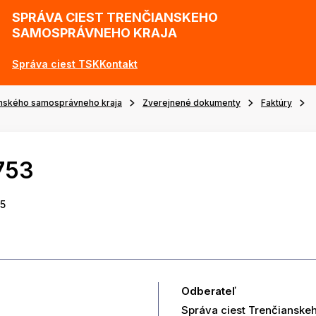
SPRÁVA CIEST TRENČIANSKEHO
SAMOSPRÁVNEHO KRAJA
Správa ciest TSK
Kontakt
anského samosprávneho kraja
Zverejnené dokumenty
Faktúry
753
25
Odberateľ
Správa ciest Trenčianske