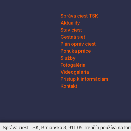
Správa ciest TSK
Aktuality
Stav ciest
Cestná sieť
Plán opráv ciest
Ponuka práce
Služby
Fotogaléria
Videogaléria
Prístup k informáciám
Kontakt
Správa ciest TSK, Brnianska 3, 911 05 Trenčín používa na to