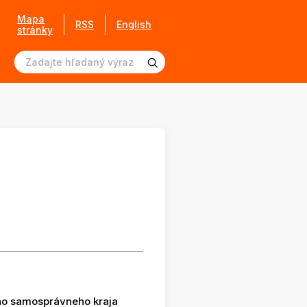
Mapa
RSS
English
stránky
ho samosprávneho kraja