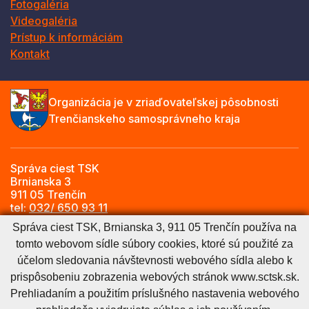
Fotogaléria
Videogaléria
Prístup k informáciám
Kontakt
Organizácia je v zriaďovateľskej pôsobnosti
Trenčianskeho samosprávneho kraja
Správa ciest TSK
Brnianska 3
911 05 Trenčín
tel:
032/ 650 93 11
e-mail:
info@sctsk.sk
Správa ciest TSK, Brnianska 3, 911 05 Trenčín používa na
tomto webovom sídle súbory cookies, ktoré sú použité za
účelom sledovania návštevnosti webového sídla alebo k
Zásady spracúvania osobných údajov
Cookies nastavenie
prispôsobeniu zobrazenia webových stránok www.sctsk.sk.
Cookies - viac informácií
Vyhlásenie o prístupnosti
Prehliadaním a použitím príslušného nastavenia webového
Technický prevádzkovateľ
Správca obsahu