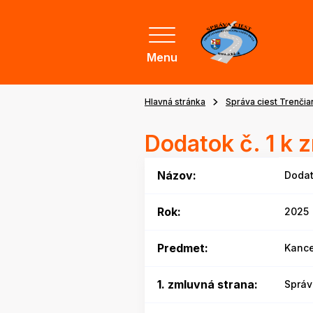
Menu
Hlavná stránka
Správa ciest Trenči
Dodatok č. 1 k
Názov:
Dodat
Rok:
2025
Predmet:
Kance
1. zmluvná strana:
Správ