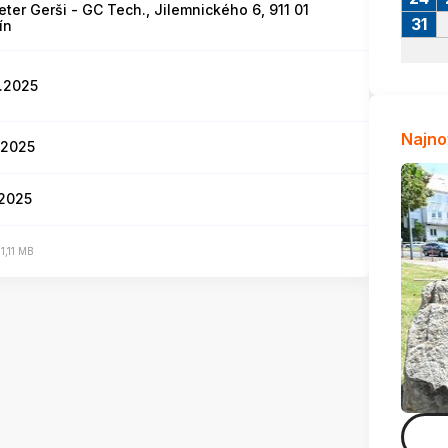
Peter Gerši - GC Tech., Jilemnického 6, 911 01
31
ín
.2025
Najno
.2025
.2025
1,11 MB