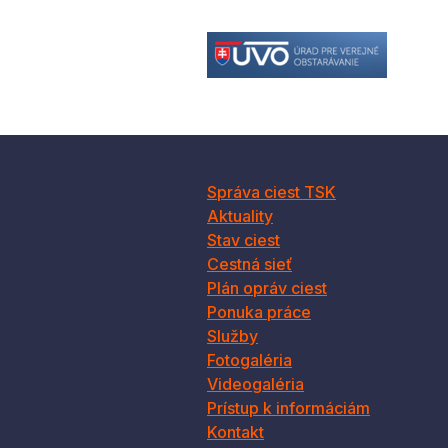
Správa ciest TSK
Aktuality
Stav ciest
Cestná sieť
Plán opráv ciest
Ponuka práce
Služby
Fotogaléria
Videogaléria
Prístup k informáciám
Kontakt