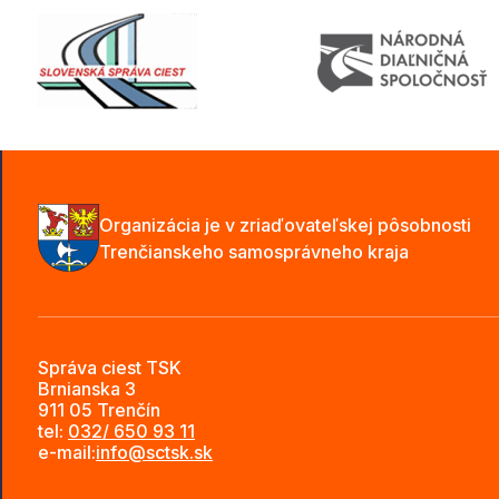
Organizácia je v zriaďovateľskej pôsobnosti
Trenčianskeho samosprávneho kraja
Správa ciest TSK
Brnianska 3
911 05 Trenčín
tel:
032/ 650 93 11
e-mail:
info@sctsk.sk