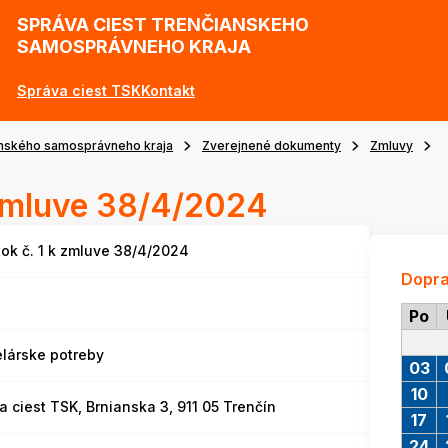
SPRÁVA CIEST TRENČIANSKEHO
SAMOSPRÁVNEHO KRAJA
Správa ciest TSK
Kontakt
anského samosprávneho kraja
Zverejnené dokumenty
Zmluvy
 zmluve 38/4/2024
ok č. 1 k zmluve 38/4/2024
Dopr
Po
lárske potreby
03
10
a ciest TSK, Brnianska 3, 911 05 Trenčín
17
24