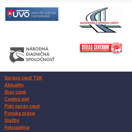
Správa ciest TSK
Aktuality
Stav ciest
Cestná sieť
Plán opráv ciest
Ponuka práce
Služby
Fotogaléria