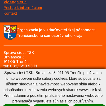
Videogaléria
Prístup k informáciám
Kontakt
Organizácia je v zriaďovateľskej pôsobnosti
Trenčianskeho samosprávneho kraja
Správa ciest TSK
Brnianska 3
911 05 Trenčín
tel:
032/ 650 93 11
e-mail:
info@sctsk.sk
Správa ciest TSK, Brnianska 3, 911 05 Trenčín používa na
tomto webovom sídle súbory cookies, ktoré sú použité za
účelom sledovania návštevnosti webového sídla alebo k
Zásady spracúvania osobných údajov
Cookies nastavenie
prispôsobeniu zobrazenia webových stránok www.sctsk.sk.
Cookies - viac informácií
Vyhlásenie o prístupnosti
Prehliadaním a použitím príslušného nastavenia webového
Technický prevádzkovateľ
Správca obsahu
prehliadača vyjadrujete súhlas s ich používaním.
Generuje
CMS BUXUS