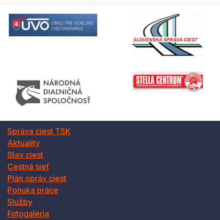
Správa ciest TSK
Aktuality
Stav ciest
Cestná sieť
Plán opráv ciest
Ponuka práce
Služby
Fotogaléria