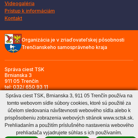
Videogaléria
Prístup k informáciám
Kontakt
Organizácia je v zriaďovateľskej pôsobnosti
Trenčianskeho samosprávneho kraja
Správa ciest TSK
Brnianska 3
911 05 Trenčín
tel:
032/ 650 93 11
e-mail:
info@sctsk.sk
Správa ciest TSK, Brnianska 3, 911 05 Trenčín používa na
tomto webovom sídle súbory cookies, ktoré sú použité za
účelom sledovania návštevnosti webového sídla alebo k
Zásady spracúvania osobných údajov
Cookies nastavenie
prispôsobeniu zobrazenia webových stránok www.sctsk.sk.
Cookies - viac informácií
Vyhlásenie o prístupnosti
Prehliadaním a použitím príslušného nastavenia webového
Technický prevádzkovateľ
Správca obsahu
prehliadača vyjadrujete súhlas s ich používaním.
Generuje
CMS BUXUS