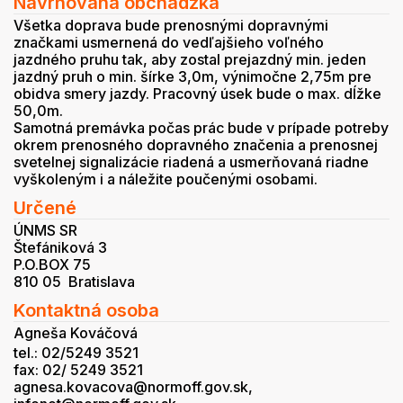
Navrhovaná obchádzka
Všetka doprava bude prenosnými dopravnými
značkami usmernená do vedľajšieho voľného
jazdného pruhu tak, aby zostal prejazdný min. jeden
jazdný pruh o min. šírke 3,0m, výnimočne 2,75m pre
obidva smery jazdy. Pracovný úsek bude o max. dĺžke
50,0m.
Samotná premávka počas prác bude v prípade potreby
okrem prenosného dopravného značenia a prenosnej
svetelnej signalizácie riadená a usmerňovaná riadne
vyškoleným i a náležite poučenými osobami.
Určené
ÚNMS SR
Štefániková 3
P.O.BOX 75
810 05 Bratislava
Kontaktná osoba
Agneša Kováčová
tel.: 02/5249 3521
fax: 02/ 5249 3521
agnesa.kovacova@normoff.gov.sk,