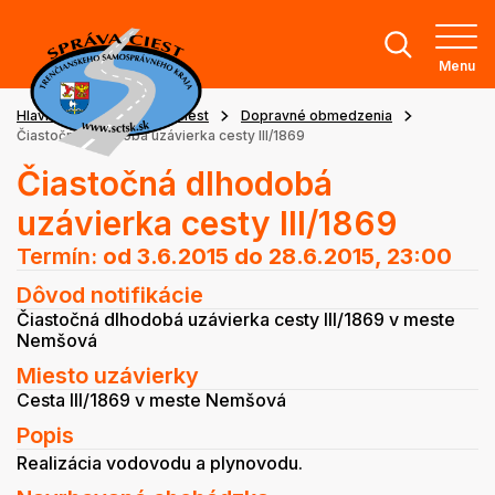
Menu
Hlavná stránka
Stav ciest
Dopravné obmedzenia
Čiastočná dlhodobá uzávierka cesty III/1869
Čiastočná dlhodobá
uzávierka cesty III/1869
Termín:
od 3.6.2015
do 28.6.2015, 23:00
Dôvod notifikácie
Čiastočná dlhodobá uzávierka cesty III/1869 v meste
Nemšová
Miesto uzávierky
Cesta III/1869 v meste Nemšová
Popis
Realizácia vodovodu a plynovodu.