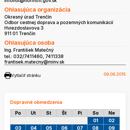
infonot@normoff.gov.sk
Ohlasujúca organizácia
Okresný úrad Trenčín
Odbor cestnej doprava a pozemných komunikácií
Hviezdoslavova 3
911 01 Trenčín
Ohlasujúca osoba
Ing. František Matečný
tel.: 032/7411460, 7411338
frantisek.matecny@minv.sk
09.06.2015
Vytlačiť stránku
Dopravné obmedzenia
Po
Ut
St
Št
Pi
So
Ne
01
02
03
04
05
06
07
08
09