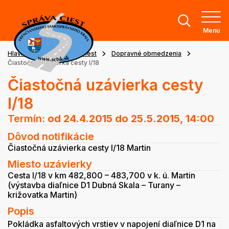
Menu
Hlavná stránka
Stav ciest
Dopravné obmedzenia
Čiastočná uzávierka cesty I/18
Čiastočná uzávierka cesty
I/18
Termín:
od 24.4.2015
do 25.5.2015, 14:00
Dôvod notifikácie
Čiastočná uzávierka cesty I/18 Martin
Miesto uzávierky
Cesta I/18 v km 482,800 – 483,700 v k. ú. Martin
(výstavba diaľnice D1 Dubná Skala – Turany –
križovatka Martin)
Popis
Pokládka asfaltových vrstiev v napojení diaľnice D1 na