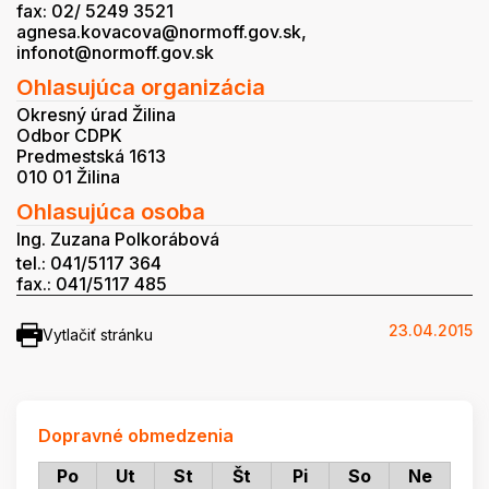
fax: 02/ 5249 3521
agnesa.kovacova@normoff.gov.sk,
infonot@normoff.gov.sk
Ohlasujúca organizácia
Okresný úrad Žilina
Odbor CDPK
Predmestská 1613
010 01 Žilina
Ohlasujúca osoba
Ing. Zuzana Polkorábová
tel.: 041/5117 364
fax.: 041/5117 485
23.04.2015
Vytlačiť stránku
Dopravné obmedzenia
Po
Ut
St
Št
Pi
So
Ne