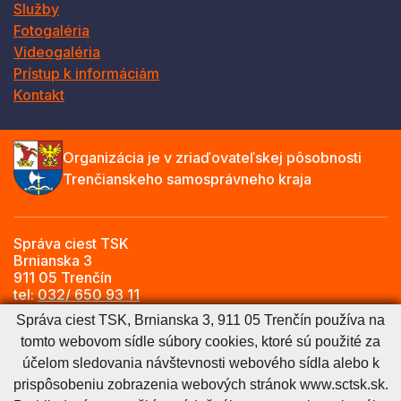
Služby
Fotogaléria
Videogaléria
Prístup k informáciám
Kontakt
Organizácia je v zriaďovateľskej pôsobnosti
Trenčianskeho samosprávneho kraja
Správa ciest TSK
Brnianska 3
911 05 Trenčín
tel:
032/ 650 93 11
e-mail:
info@sctsk.sk
Správa ciest TSK, Brnianska 3, 911 05 Trenčín používa na
tomto webovom sídle súbory cookies, ktoré sú použité za
účelom sledovania návštevnosti webového sídla alebo k
Zásady spracúvania osobných údajov
Cookies nastavenie
prispôsobeniu zobrazenia webových stránok www.sctsk.sk.
Cookies - viac informácií
Vyhlásenie o prístupnosti