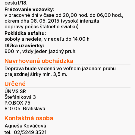
cestu I/18.
Frézovanie vozovky:
v pracovné dni v čase od 20,00 hod. do 06,00 hod.,
okrem dňa 08. 05. 2015 (vysoká intenzita
dopravy počas štátneho sviatku)
Pokládka asfaltu:
soboty a nedele, v nedeľu do 14,00 h
Dĺžka uzávierky:
900 m, vždy jeden jazdný pruh.
Navrhovaná obchádzka
Doprava bude vedená vo voľnom jazdnom pruhu
prejazdnej šírky min. 3,5 m.
Určené
ÚNMS SR
Štefániková 3
P.O.BOX 75
810 05 Bratislava
Kontaktná osoba
Agneša Kováčová
tel.: 02/5249 3521