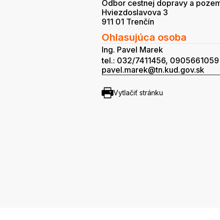
Odbor cestnej dopravy a poze
Hviezdoslavova 3
911 01 Trenčín
Ohlasujúca osoba
Ing. Pavel Marek
tel.: 032/7411456, 0905661059
pavel.marek@tn.kud.gov.sk
Vytlačiť stránku