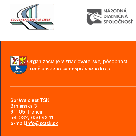
Organizácia je v zriaďovateľskej pôsobnosti
Trenčianskeho samosprávneho kraja
Správa ciest TSK
Brnianska 3
911 05 Trenčín
tel:
032/ 650 93 11
e-mail:
info@sctsk.sk