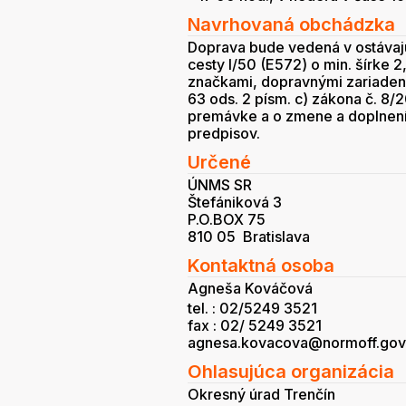
Navrhovaná obchádzka
Doprava bude vedená v ostávajú
cesty I/50 (E572) o min. šírke 
značkami, dopravnými zariaden
63 ods. 2 písm. c) zákona č. 8/
premávke a o zmene a doplnení
predpisov.
Určené
ÚNMS SR
Štefániková 3
P.O.BOX 75
810 05 Bratislava
Kontaktná osoba
Agneša Kováčová
tel. : 02/5249 3521
fax : 02/ 5249 3521
agnesa.kovacova@normoff.gov.
Ohlasujúca organizácia
Okresný úrad Trenčín