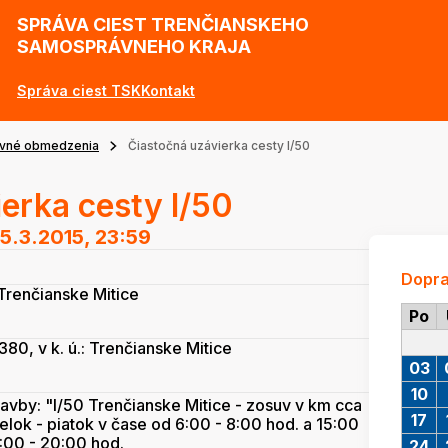
SPRÁVA CIEST TRENČIANSKEHO
SAMOSPRÁVNEHO KRAJA
Správa ciest TSK
Kontakt
vné obmedzenia
Čiastočná uzávierka cesty I/50
erka cesty I/50
5.3.2015, 23:59
Dopr
Trenčianske Mitice
Po
80, v k. ú.: Trenčianske Mitice
03
10
tavby: "I/50 Trenčianske Mitice - zosuv v km cca
17
lok - piatok v čase od 6:00 - 8:00 hod. a 15:00
6:00 - 20:00 hod.
24