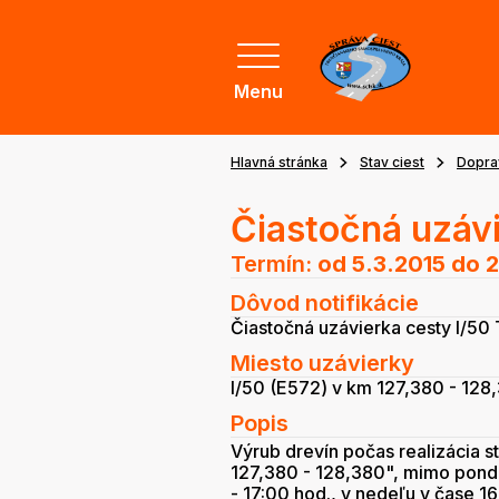
Menu
Hlavná stránka
Stav ciest
Dopra
Čiastočná uzávi
Termín:
od 5.3.2015
do 2
Dôvod notifikácie
Čiastočná uzávierka cesty I/50 
Miesto uzávierky
I/50 (E572) v km 127,380 - 128,3
Popis
Výrub drevín počas realizácia s
127,380 - 128,380", mimo ponde
- 17:00 hod., v nedeľu v čase 1