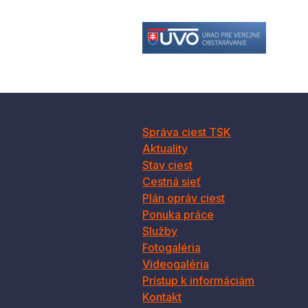
Správa ciest TSK
Aktuality
Stav ciest
Cestná sieť
Plán opráv ciest
Ponuka práce
Služby
Fotogaléria
Videogaléria
Prístup k informáciám
Kontakt