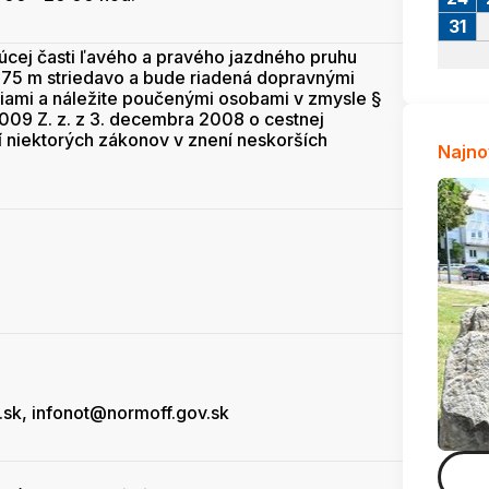
31
cej časti ľavého a pravého jazdného pruhu
2,75 m striedavo a bude riadená dopravnými
iami a náležite poučenými osobami v zmysle §
2009 Z. z. z 3. decembra 2008 o cestnej
 niektorých zákonov v znení neskorších
Najno
sk, infonot@normoff.gov.sk