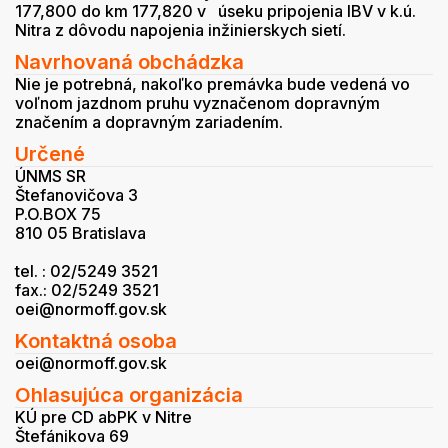
177,800 do km 177,820 v úseku pripojenia IBV v k.ú.
Nitra z dôvodu napojenia inžinierskych sietí.
Navrhovaná obchádzka
Nie je potrebná, nakoľko premávka bude vedená vo
voľnom jazdnom pruhu vyznačenom dopravným
značením a dopravným zariadením.
Určené
ÚNMS SR
Štefanovičova 3
P.O.BOX 75
810 05 Bratislava
tel. : 02/5249 3521
fax.: 02/5249 3521
oei@normoff.gov.sk
Kontaktná osoba
oei@normoff.gov.sk
Ohlasujúca organizácia
KÚ pre CD abPK v Nitre
Štefánikova 69