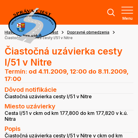
Menu
Hlavná stránka
Stav ciest
Dopravné obmedzenia
Čiastočná uzávierka cesty I/51 v Nitre
Čiastočná uzávierka cesty
I/51 v Nitre
Termín:
od 4.11.2009, 12:00
do 8.11.2009,
17:00
Dôvod notifikácie
Čiastočná uzávierka cesty I/51 v Nitre
Miesto uzávierky
Cesta I/51 v ckm od km 177,800 do km 177,820 v k.ú.
Nitra
Popis
Čiastočná uzávierka cesty I/51 v Nitre v ckm od km