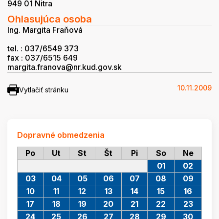
949 01 Nitra
Ohlasujúca osoba
Ing. Margita Fraňová
tel. : 037/6549 373
fax : 037/6515 649
margita.franova@nr.kud.gov.sk
10.11.2009
Vytlačiť stránku
Dopravné obmedzenia
Po
Ut
St
Št
Pi
So
Ne
01
02
03
04
05
06
07
08
09
10
11
12
13
14
15
16
17
18
19
20
21
22
23
24
25
26
27
28
29
30