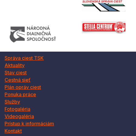
Správa ciest TSK
Aktuality
Stav ciest
Cestná sieť
Plán opráv ciest
Ponuka práce
Služby
Fotogaléria
Videogaléria
Prístup k informáciám
Kontakt