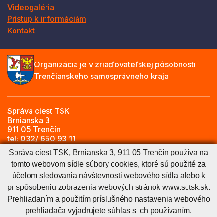
Videogaléria
Prístup k informáciám
Kontakt
Organizácia je v zriaďovateľskej pôsobnosti
Trenčianskeho samosprávneho kraja
Správa ciest TSK
Brnianska 3
911 05 Trenčín
tel:
032/ 650 93 11
e-mail:
info@sctsk.sk
Správa ciest TSK, Brnianska 3, 911 05 Trenčín používa na
tomto webovom sídle súbory cookies, ktoré sú použité za
účelom sledovania návštevnosti webového sídla alebo k
Zásady spracúvania osobných údajov
Cookies nastavenie
prispôsobeniu zobrazenia webových stránok www.sctsk.sk.
Cookies - viac informácií
Vyhlásenie o prístupnosti
Prehliadaním a použitím príslušného nastavenia webového
Technický prevádzkovateľ
Správca obsahu
prehliadača vyjadrujete súhlas s ich používaním.