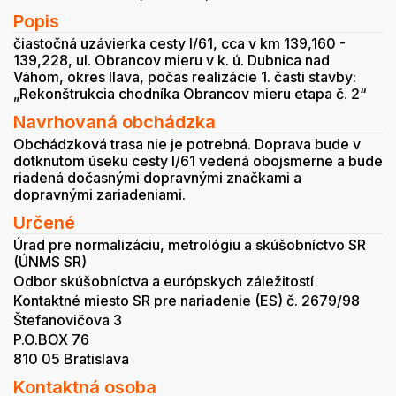
Popis
čiastočná uzávierka cesty I/61, cca v km 139,160 -
139,228, ul. Obrancov mieru v k. ú. Dubnica nad
Váhom, okres Ilava, počas realizácie 1. časti stavby:
„Rekonštrukcia chodníka Obrancov mieru etapa č. 2“
Navrhovaná obchádzka
Obchádzková trasa nie je potrebná. Doprava bude v
dotknutom úseku cesty I/61 vedená obojsmerne a bude
riadená dočasnými dopravnými značkami a
dopravnými zariadeniami.
Určené
Úrad pre normalizáciu, metrológiu a skúšobníctvo SR
(ÚNMS SR)
Odbor skúšobníctva a európskych záležitostí
Kontaktné miesto SR pre nariadenie (ES) č. 2679/98
Štefanovičova 3
P.O.BOX 76
810 05 Bratislava
Kontaktná osoba