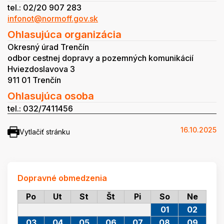
tel.: 02/20 907 283
infonot@normoff.gov.sk
Ohlasujúca organizácia
Okresný úrad Trenčín
odbor cestnej dopravy a pozemných komunikácií
Hviezdoslavova 3
911 01 Trenčín
Ohlasujúca osoba
tel.: 032/7411456
16.10.2025
Vytlačiť stránku
Dopravné obmedzenia
Po
Ut
St
Št
Pi
So
Ne
01
02
03
04
05
06
07
08
09