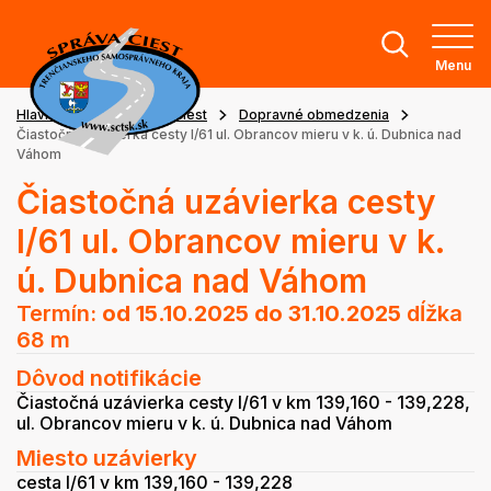
Menu
Hlavná stránka
Stav ciest
Dopravné obmedzenia
Čiastočná uzávierka cesty I/61 ul. Obrancov mieru v k. ú. Dubnica nad
Váhom
Čiastočná uzávierka cesty
I/61 ul. Obrancov mieru v k.
ú. Dubnica nad Váhom
Termín:
od 15.10.2025
do 31.10.2025
dĺžka
68 m
Dôvod notifikácie
Čiastočná uzávierka cesty I/61 v km 139,160 - 139,228,
ul. Obrancov mieru v k. ú. Dubnica nad Váhom
Miesto uzávierky
cesta I/61 v km 139,160 - 139,228