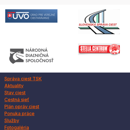
Správa ciest TSK
Aktuality
Stav ciest
Cestná sieť
Plán opráv ciest
Ponuka práce
Služby
Fotogaléria