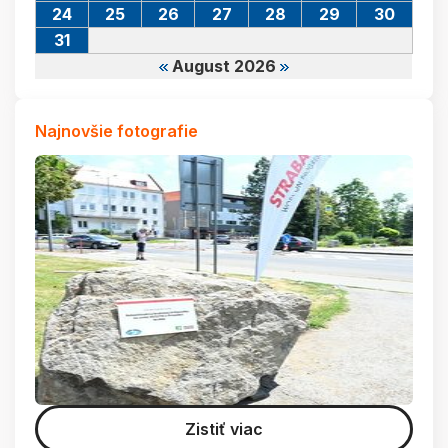
24
25
26
27
28
29
30
31
August 2026
Najnovšie fotografie
Zistiť viac