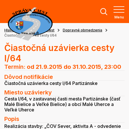
Menu
Hlavná stránka
Stav ciest
Dopravné obmedzenia
Čiastočná uzávierka cesty I/64
Čiastočná uzávierka cesty
I/64
Termín:
od 21.9.2015
do 31.10.2015, 23:00
Dôvod notifikácie
Čiastočná uzávierka cesty I/64 Partizánske
Miesto uzávierky
Cesta I/64, v zastavanej časti mesta Partizánske (časť
Malé Bielice a Veľké Bielice) a obcí Malé Uherce a
Veľké Uherce
Popis
Realizácia stavby: „ČOV Sever, aktivita A - odvedenie