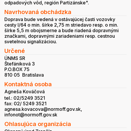
odpadových vôd, región Partizánske".
Navrhovaná obchádzka
Doprava bude vedená v ostávajúcej časti vozovky
cesty I/64 o min. šírke 2,75 m striedavo resp. o min.
šírke 5,5 m obojsmerne a bude riadená dopravnými
značkami, dopravnými zariadeniami resp. cestnou
svetelnou signalizáciou.
Určené
ÚNMS SR
Štefániková 3
P.O.BOX 75
810 05 Bratislava
Kontaktná osoba
Agneša Kováčová
tel.: 02/5249 3521
fax: 02/ 5249 3521
agnesa.kovacova@normoff.gov.sk,
infonot@normoff.gov.sk
Ohlasujúca organizácia