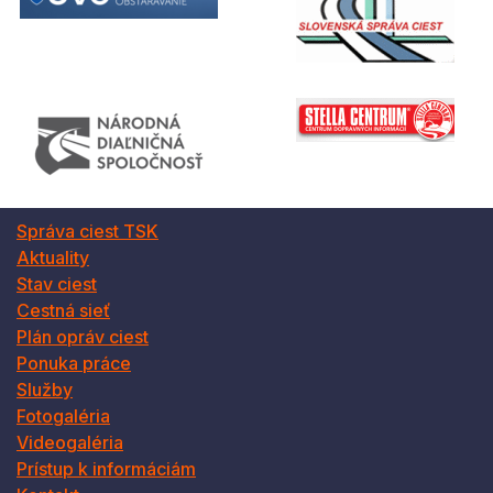
Správa ciest TSK
Aktuality
Stav ciest
Cestná sieť
Plán opráv ciest
Ponuka práce
Služby
Fotogaléria
Videogaléria
Prístup k informáciám