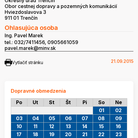
Okresný úrad Trenčín
Obor cestnej dopravy a pozemných komunikácií
Hviezdoslavova 3
911 01 Trenčín
Ohlasujúca osoba
Ing. Pavel Marek
tel.: 032/7411456, 0905661059
pavel.marek@minv.sk
21.09.2015
Vytlačiť stránku
Dopravné obmedzenia
Po
Ut
St
Št
Pi
So
Ne
01
02
03
04
05
06
07
08
09
10
11
12
13
14
15
16
17
18
19
20
21
22
23