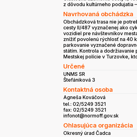
z dôvodu
kultúrneho podujatia 
Navrhovaná obchádzka
Obchádzková trasa nie je potre
cesty II/487 vyznačenej ako cy
vozidiel pre návštevníkov mest
znížiť povolenú rýchlosť na 40 
parkovanie vyznačené dopravno
státím. Kontrola a dodržiavan
Mestskej polície v Turzovke, k
Určené
UNMS SR
Štefániková 3
Kontaktná osoba
Agneša Kováčová
tel.: 02/5249 3521
fax: 02/5249 3521
infonot@normoff.gov.sk
Ohlasujúca organizácia
Okresný úrad Čadca