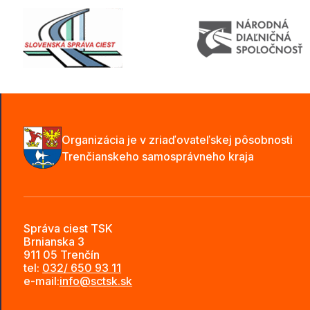
Organizácia je v zriaďovateľskej pôsobnosti
Trenčianskeho samosprávneho kraja
Správa ciest TSK
Brnianska 3
911 05 Trenčín
tel:
032/ 650 93 11
e-mail:
info@sctsk.sk