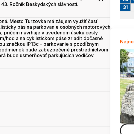
– 43. Ročník Beskydských slávností.
31
bná. Mesto Turzovka má záujem využiť časť
klistický pás na parkovanie osobných motorových
a, pričom navrhuje v uvedenom úseku cesty
km/hod a na cyklistickom páse zriadiť dočasné
Najno
u značkou IP13c – parkovanie s pozdĺžnym
ie podmienok bude zabezpečené prostredníctvom
torá bude usmerňovať parkujúcich vodičov.