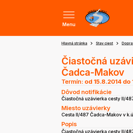
Menu
Hlavná stránka
Stav ciest
Dopra
Čiastočná uzávi
Čadca-Makov
Termín:
od 15.8.2014
do 
Dôvod notifikácie
Čiastočná uzávierka cesty II/4
Miesto uzávierky
Cesta II/487 Čadca-Makov v k.ú.
Popis
Čiastočná uzávierka cesty II/48