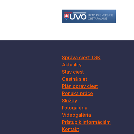
Správa ciest TSK
Aktuality
Stav ciest
Cestná sieť
Plán opráv ciest
Ponuka práce
Služby
Fotogaléria
Videogaléria
Prístup k informáciám
Kontakt