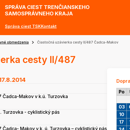
SPRÁVA CIEST TRENČIANSKEHO
SAMOSPRÁVNEHO KRAJA
Správa ciest TSK
Kontakt
vné obmedzenia
Čiastočná uzávierka cesty II/487 Čadca-Makov
erka cesty II/487
17.8.2014
Dopr
Po
87 Čadca-Makov v k.ú. Turzovka
03
 Turzovka - cyklistický pás
10
17
7 Čadca- Makov v k. ú. Turzovka – cyklistický pás
24