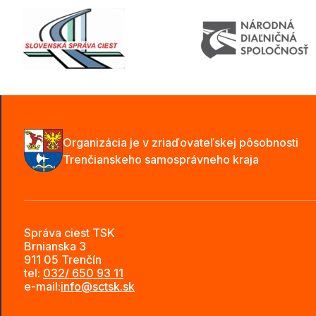
Organizácia je v zriaďovateľskej pôsobnosti
Trenčianskeho samosprávneho kraja
Správa ciest TSK
Brnianska 3
911 05 Trenčín
tel:
032/ 650 93 11
e-mail:
info@sctsk.sk