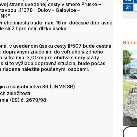
avej strane uvedenej cesty v smere Pruské –
31
stavbou „11378 – Dulov – Galovice –
 NNK“
ovného miesta bude max. 16 m, dočasné dopravné
 slúžiť pre celú dĺžku úseku
Najno
bná, v uvedenom úseku cesty II/507 bude cestná
 dopravným značením do voľného jazdného
a šírka min. 3,00 m pre obidva smery jazdy
ak si to vyžiada dopravná situácia, bude počas
a riadená náležite poučenými osobami.
giu a skúšobníctvo SR (ÚNMS SR)
h záležitostí
enie (ES) č. 2679/98