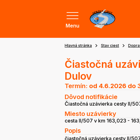
Menu
Hlavná stránka
Stav ciest
Dopra
Čiastočná uzávi
Dulov
Termín:
od 4.6.2026
do 
Dôvod notifikácie
Čiastočná uzávierka cesty II/50
Miesto uzávierky
cesta II/507 v km 163,023 - 163
Popis
čiastočná uzávierka cesty II/50