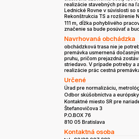
realizácie stavebných prác na ľ
Lednické Rovne v súvislosti so 
Rekonštrukcia TS a rozšírenie
111 m, dĺžka pohyblivého prac
značenie sa bude posúvať a bude
Navrhovaná obchádzka
obchádzková trasa nie je potre
premávka usmernená dočasným
pruhu, pričom prejazdná zostáv
striedavo. V prípade potreby a 
realizácie prác cestná premávk
Určené
Úrad pre normalizáciu, metroló
Odbor skúšobníctva a európskyc
Kontaktné miesto SR pre nariad
Štefanovičova 3
P.O.BOX 76
810 05 Bratislava
Kontaktná osoba