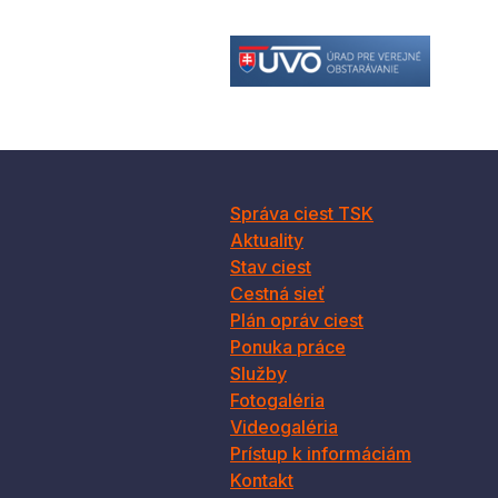
Správa ciest TSK
Aktuality
Stav ciest
Cestná sieť
Plán opráv ciest
Ponuka práce
Služby
Fotogaléria
Videogaléria
Prístup k informáciám
Kontakt