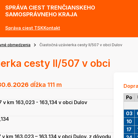
SPRÁVA CIEST TRENČIANSKEHO
SAMOSPRÁVNEHO KRAJA
Správa ciest TSK
Kontakt
vné obmedzenia
Čiastočná uzávierka cesty II/507 v obci Dulov
erka cesty II/507 v obci
30.6.2026
dĺžka 111 m
Dopr
Po
7 v km 163,023 - 163,134 v obci Dulov
03
,134
10
17
7 v km 163,023 – 163,134 v obci Dulov, z dôvodu
24