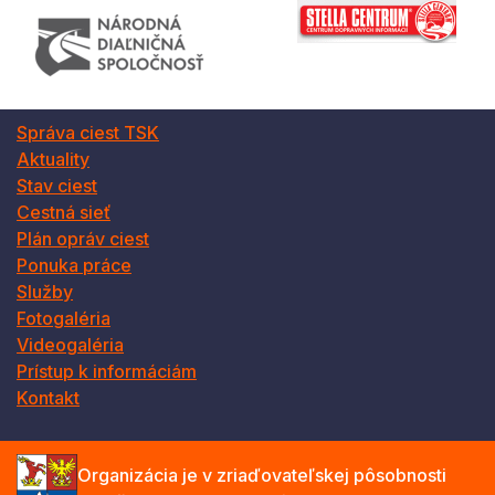
Správa ciest TSK
Aktuality
Stav ciest
Cestná sieť
Plán opráv ciest
Ponuka práce
Služby
Fotogaléria
Videogaléria
Prístup k informáciám
Kontakt
Organizácia je v zriaďovateľskej pôsobnosti