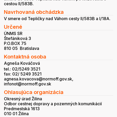
cestou II/583B.
Navrhovaná obchádzka
V smere od Tepličky nad Váhom cesty II/583B a I/18A.
Určené
ÚNMS SR
Štefániková 3
P.O.BOX 75
810 05 Bratislava
Kontaktná osoba
Agneša Kováčová
tel.: 02/5249 3521
fax: 02/ 5249 3521
agnesa.kovacova@normoff.gov.sk,
infonot@normoff.gov.sk
Ohlasujúca organizácia
Okresný úrad Žilina
Odbor cestnej dopravy a pozemných komunikácií
Predmestská 1613
010 01 Žilina