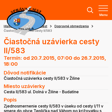
Menu
Hlavná stránka
Stav ciest
Dopravné obmedzenia
Čiastočná uzávierka cesty II/583
Čiastočná uzávierka cesty
II/583
Termín:
od 20.7.2015, 07:00
do 26.7.2015,
18:00
Dôvod notifikácie
Čiastočná uzávierka cesty II/583 v Žiline
Miesto uzávierky
Cesta II/583 ul. Dolná v Žiline - Budatíne
Popis
Zjednosmernenie cesty II/583 v úseku od cesty I/11 v
smere do obce Teplička nad Váhom po križovatku s