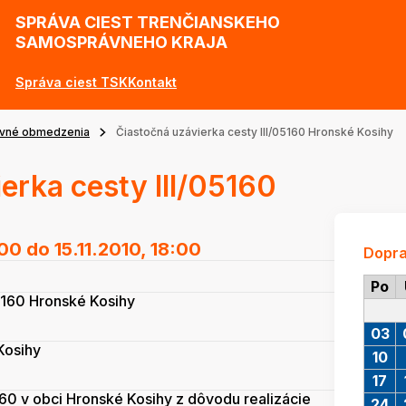
SPRÁVA CIEST TRENČIANSKEHO
SAMOSPRÁVNEHO KRAJA
Správa ciest TSK
Kontakt
vné obmedzenia
Čiastočná uzávierka cesty III/05160 Hronské Kosihy
erka cesty III/05160
:00
do 15.11.2010, 18:00
Dopr
Po
05160 Hronské Kosihy
03
Kosihy
10
17
160 v obci Hronské Kosihy z dôvodu realizácie
24