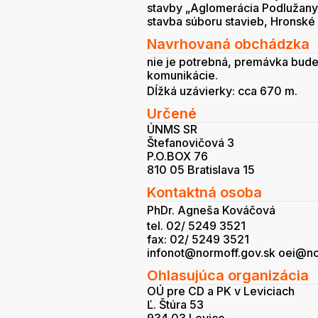
stavby „Aglomerácia Podlužany 
stavba súboru stavieb, Hronské 
Navrhovaná obchádzka
nie je potrebná, premávka bu
komunikácie.
Dĺžká uzávierky: cca 670 m.
Určené
ÚNMS SR
Štefanovičová 3
P.O.BOX 76
810 05 Bratislava 15
Kontaktná osoba
PhDr. Agneša Kováčová
tel. 02/ 5249 3521
fax: 02/ 5249 3521
infonot@normoff.gov.sk oei@no
Ohlasujúca organizácia
OÚ pre CD a PK v Leviciach
Ľ. Štúra 53