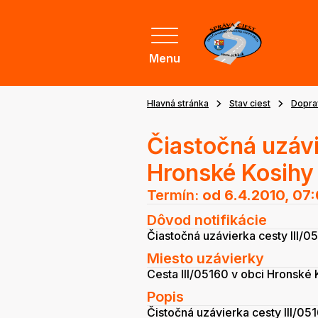
Menu
Hlavná stránka
Stav ciest
Dopra
Čiastočná uzávi
Hronské Kosihy
Termín:
od 6.4.2010, 07
Dôvod notifikácie
Čiastočná uzávierka cesty III/
Miesto uzávierky
Cesta III/05160 v obci Hronské 
Popis
Čistočná uzávierka cesty III/05