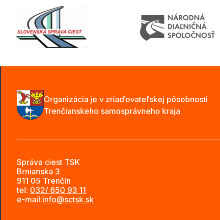
Organizácia je v zriaďovateľskej pôsobnosti
Trenčianskeho samosprávneho kraja
Správa ciest TSK
Brnianska 3
911 05 Trenčín
tel:
032/ 650 93 11
e-mail:
info@sctsk.sk