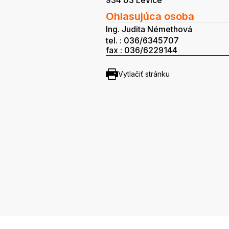
934 03 Levice
Ohlasujúca osoba
Ing. Judita Némethová
tel. : 036/6345707
fax : 036/6229144
Vytlačiť stránku