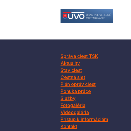
Správa ciest TSK
Aktuality
Stav ciest
Cestná sieť
Plán opráv ciest
Ponuka práce
Služby
Fotogaléria
Videogaléria
Prístup k informáciám
Kontakt