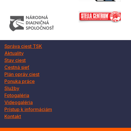
Správa ciest TSK
Aktuality
Stav ciest
Cestná sieť
Plán opráv ciest
Ponuka práce
Služby
Fotogaléria
Videogaléria
Prístup k informáciám
Kontakt