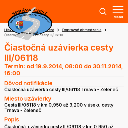
Menu
Hlavná stránka
Stav ciest
Dopravné obmedzenia
Čiastočná uzávierka cesty III/06118
Čiastočná uzávierka cesty
III/06118
Termín:
od 19.9.2014, 08:00
do 30.11.2014,
16:00
Dôvod notifikácie
Čiastočná uzávierka cesty III/06118 Trnava - Zeleneč
Miesto uzávierky
Cesta III/06118 v km 0,950 až 3,200 v úseku cesty
Trnava - Zeleneč
Popis
Čiastočná uzávierka cesty III/06118 v km 0,950 až