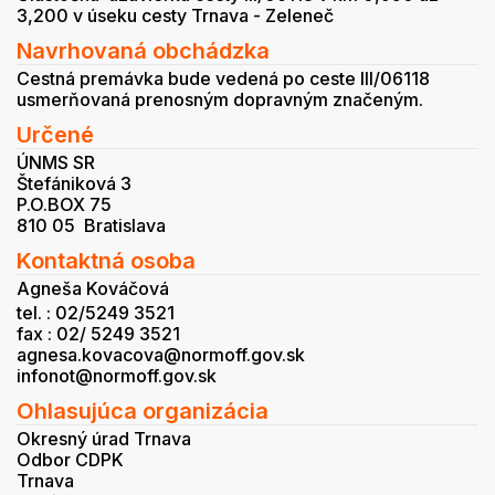
3,200 v úseku cesty Trnava - Zeleneč
Navrhovaná obchádzka
Cestná premávka bude vedená po ceste III/06118
usmerňovaná prenosným dopravným značeným.
Určené
ÚNMS SR
Štefániková 3
P.O.BOX 75
810 05 Bratislava
Kontaktná osoba
Agneša Kováčová
tel. : 02/5249 3521
fax : 02/ 5249 3521
agnesa.kovacova@normoff.gov.sk
infonot@normoff.gov.sk
Ohlasujúca organizácia
Okresný úrad Trnava
Odbor CDPK
Trnava