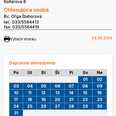
Kollárova 8
Ohlasujúca osoba
Bc. Oľga Šlahorová
tel.: 033/5564413
fax: 033/5564419
24.09.2014
Vytlačiť stránku
Dopravné obmedzenia
Po
Ut
St
Št
Pi
So
Ne
01
02
03
04
05
06
07
08
09
10
11
12
13
14
15
16
17
18
19
20
21
22
23
24
25
26
27
28
29
30
31