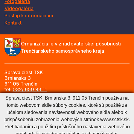
Fotogaléria
Videogaléria
Prístup k informáciám
Kontakt
Organizácia je v zriaďovateľskej pôsobnosti
Trenčianskeho samosprávneho kraja
Správa ciest TSK
Brnianska 3
911 05 Trenčín
tel:
032/ 650 93 11
e-mail:
info@sctsk.sk
Správa ciest TSK, Brnianska 3, 911 05 Trenčín používa na
tomto webovom sídle súbory cookies, ktoré sú použité za
účelom sledovania návštevnosti webového sídla alebo k
Zásady spracúvania osobných údajov
Cookies nastavenie
prispôsobeniu zobrazenia webových stránok www.sctsk.sk.
Cookies - viac informácií
Vyhlásenie o prístupnosti
Prehliadaním a použitím príslušného nastavenia webového
Technický prevádzkovateľ
Správca obsahu
prehliadača vyjadrujete súhlas s ich používaním.