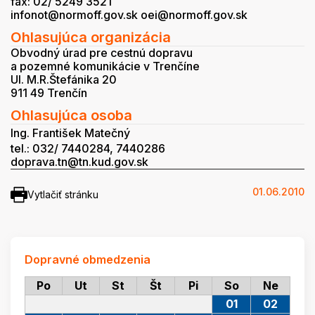
fax: 02/ 5249 3521
infonot@normoff.gov.sk oei@normoff.gov.sk
Ohlasujúca organizácia
Obvodný úrad pre cestnú dopravu
a pozemné komunikácie v Trenčíne
Ul. M.R.Štefánika 20
911 49 Trenčín
Ohlasujúca osoba
Ing. František Matečný
tel.: 032/ 7440284, 7440286
doprava.tn@tn.kud.gov.sk
01.06.2010
Vytlačiť stránku
Dopravné obmedzenia
Po
Ut
St
Št
Pi
So
Ne
01
02