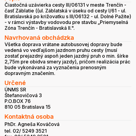
Čiastočná uzávierka cesty III/06131 v meste Trenčín -
časť Záblatie ((ul. Záblatská v úseku od cesty I/61 - ul.
Bratislavská po križovatku s III/06132 - ul. Dolné Pažite)
- v rámci výstavby vodovodu pre stavbu „Priemyselná
Zóna Trenčín - Bratislavská II.".
Navrhovaná obchádzka
Všetka doprava vrátane autobusovej dopravy bude
vedená vo vedľajšom jazdnom pruhu cesty (musí
zostať prejazdný aspoň jeden jazdný pruh o min. šírke
2,75m pre obidva smery jazdy), pričom realizácia prác
bude vykonávaná za vyznačenia prenosným
dopravným značením.
Určené
ÚNMS SR
Štefanovičová 3
P.O.BOX 76
810 05 Bratislava 15
Kontaktná osoba
PhDr. Agneša Kováčová
tel. 02/ 5249 3521