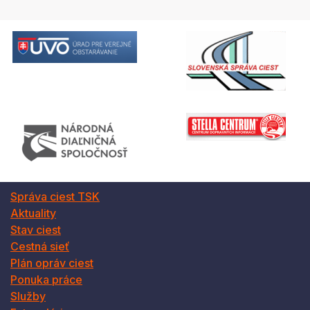
Správa ciest TSK
Aktuality
Stav ciest
Cestná sieť
Plán opráv ciest
Ponuka práce
Služby