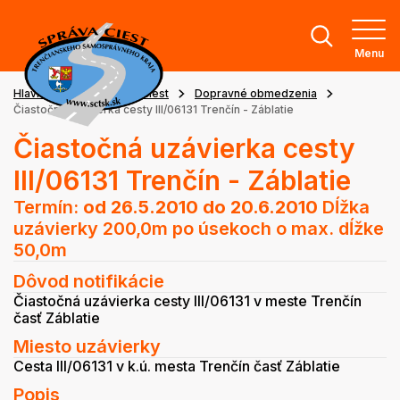
Menu
Hlavná stránka
Stav ciest
Dopravné obmedzenia
Čiastočná uzávierka cesty III/06131 Trenčín - Záblatie
Čiastočná uzávierka cesty
III/06131 Trenčín - Záblatie
Termín:
od 26.5.2010
do 20.6.2010
Dĺžka
uzávierky 200,0m po úsekoch o max. dĺžke
50,0m
Dôvod notifikácie
Čiastočná uzávierka cesty III/06131 v meste Trenčín
časť Záblatie
Miesto uzávierky
Cesta III/06131 v k.ú. mesta Trenčín časť Záblatie
Popis