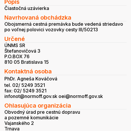
Popis
Čiastočná uzávierka
Navrhovaná obchádzka
Obojsmerná cestná premávka bude vedená striedavo
po voľnej polovici vozovky cesty III/50213
Určené
ÚNMS SR
Štefanovičová 3
P.O.BOX 76
810 05 Bratislava 15
Kontaktná osoba
PhDr. Agneša Kováčová
tel. 02/ 5249 3521
fax: 02/ 5249 3521
infonot@normoff.gov.sk oei@normoff.gov.sk
Ohlasujúca organizácia
Obvodný úrad pre cestnú dopravu
a pozemné komunikácie
Vajanského 2
Trnava