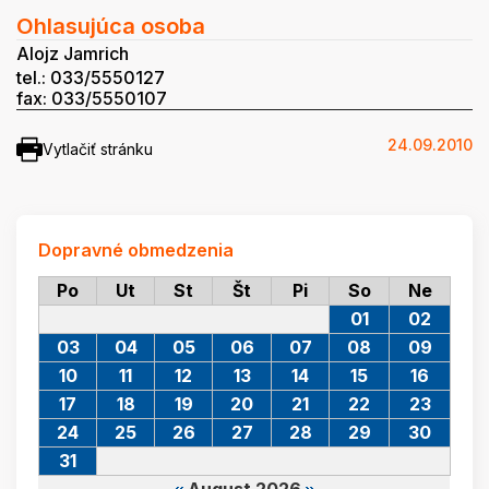
Ohlasujúca osoba
Alojz Jamrich
tel.: 033/5550127
fax: 033/5550107
24.09.2010
Vytlačiť stránku
Dopravné obmedzenia
Po
Ut
St
Št
Pi
So
Ne
01
02
03
04
05
06
07
08
09
10
11
12
13
14
15
16
17
18
19
20
21
22
23
24
25
26
27
28
29
30
31