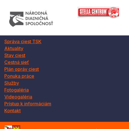
Správa ciest TSK
Aktuality
Stav ciest
Cestná sieť
Plán opráv ciest
Ponuka práce
Služby
Fotogaléria
Videogaléria
Prístup k informáciám
Kontakt