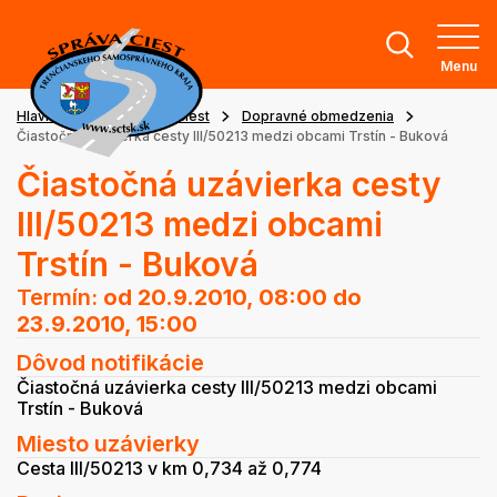
Menu
Hlavná stránka
Stav ciest
Dopravné obmedzenia
Čiastočná uzávierka cesty III/50213 medzi obcami Trstín - Buková
Čiastočná uzávierka cesty
III/50213 medzi obcami
Trstín - Buková
Termín:
od 20.9.2010, 08:00
do
23.9.2010, 15:00
Dôvod notifikácie
Čiastočná uzávierka cesty III/50213 medzi obcami
Trstín - Buková
Miesto uzávierky
Cesta III/50213 v km 0,734 až 0,774