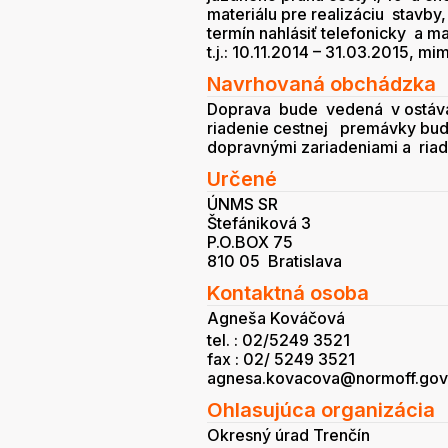
materiálu pre realizáciu stavby,
termín nahlásiť telefonicky a m
t.j.: 10.11.2014 – 31.03.2015, m
Navrhovaná obchádzka
Doprava bude vedená v ostávaj
riadenie cestnej premávky bu
dopravnými zariadeniami a ria
Určené
ÚNMS SR
Štefániková 3
P.O.BOX 75
810 05 Bratislava
Kontaktná osoba
Agneša Kováčová
tel. : 02/5249 3521
fax : 02/ 5249 3521
agnesa.kovacova@normoff.gov.
Ohlasujúca organizácia
Okresný úrad Trenčín