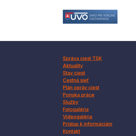
Správa ciest TSK
Aktuality
Stav ciest
Cestná sieť
Plán opráv ciest
Ponuka práce
Služby
Fotogaléria
Videogaléria
Prístup k informáciám
Kontakt