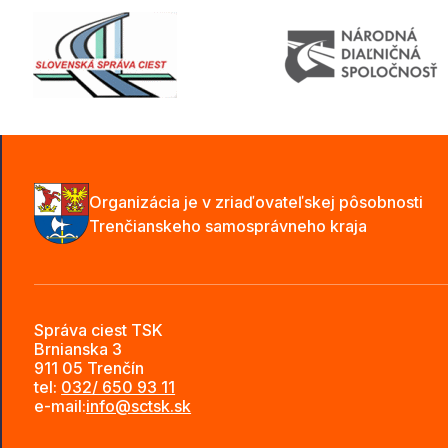
Organizácia je v zriaďovateľskej pôsobnosti
Trenčianskeho samosprávneho kraja
Správa ciest TSK
Brnianska 3
911 05 Trenčín
tel:
032/ 650 93 11
e-mail:
info@sctsk.sk