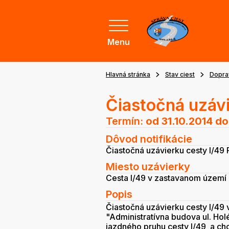
Menu
Hlavná stránka
Stav ciest
Dopra
Čiastočná uzávi
Termín:
od 31.10.2014
do
Dôvod notifikácie
Čiastočná uzávierku cesty I/49
Miesto uzávierky
Cesta I/49 v zastavanom území
Popis
Čiastočná uzávierku cesty I/49 
"Administratívna budova ul. Ho
jazdného pruhu cesty I/49 a c