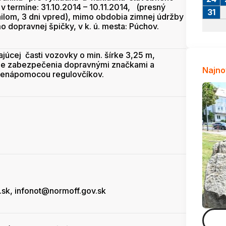
 v termíne: 31.10.2014 – 10.11.2014, (presný
31
ailom, 3 dni vpred), mimo obdobia zimnej údržby
imo dopravnej špičky, v k. ú. mesta: Púchov.
úcej časti vozovky o min. šírke 3,25 m,
de zabezpečenia dopravnými značkami a
Najno
denápomocou regulovčíkov.
sk, infonot@normoff.gov.sk