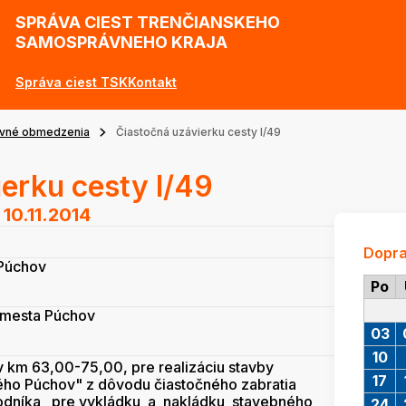
SPRÁVA CIEST TRENČIANSKEHO
SAMOSPRÁVNEHO KRAJA
Správa ciest TSK
Kontakt
vné obmedzenia
Čiastočná uzávierku cesty I/49
erku cesty I/49
 10.11.2014
Dopr
 Púchov
Po
 mesta Púchov
03
10
v km 63,00-75,00, pre realizáciu stavby
17
lého Púchov" z dôvodu čiastočného zabratia
hodníka pre vykládku a nakládku stavebného
24