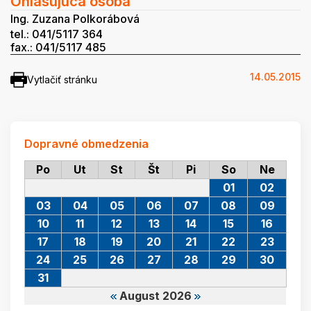
Ohlasujúca osoba
Ing. Zuzana Polkorábová
tel.: 041/5117 364
fax.: 041/5117 485
14.05.2015
Vytlačiť stránku
Dopravné obmedzenia
Po
Ut
St
Št
Pi
So
Ne
01
02
03
04
05
06
07
08
09
10
11
12
13
14
15
16
17
18
19
20
21
22
23
24
25
26
27
28
29
30
31
August 2026