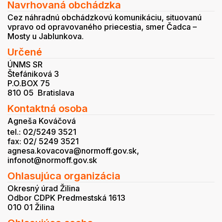
Navrhovaná obchádzka
Cez náhradnú obchádzkovú komunikáciu, situovanú
vpravo od opravovaného priecestia, smer Čadca –
Mosty u Jablunkova.
Určené
ÚNMS SR
Štefániková 3
P.O.BOX 75
810 05 Bratislava
Kontaktná osoba
Agneša Kováčová
tel.: 02/5249 3521
fax: 02/ 5249 3521
agnesa.kovacova@normoff.gov.sk,
infonot@normoff.gov.sk
Ohlasujúca organizácia
Okresný úrad Žilina
Odbor CDPK Predmestská 1613
010 01 Žilina