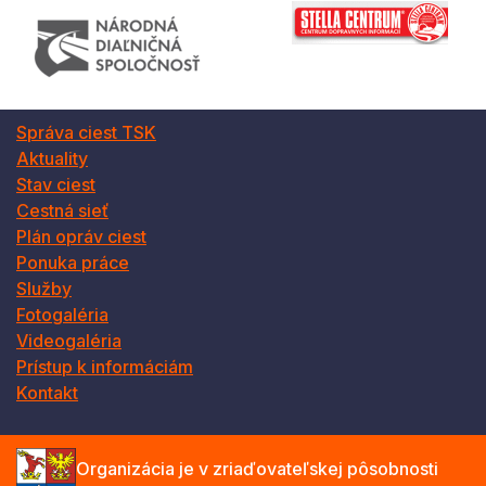
Správa ciest TSK
Aktuality
Stav ciest
Cestná sieť
Plán opráv ciest
Ponuka práce
Služby
Fotogaléria
Videogaléria
Prístup k informáciám
Kontakt
Organizácia je v zriaďovateľskej pôsobnosti