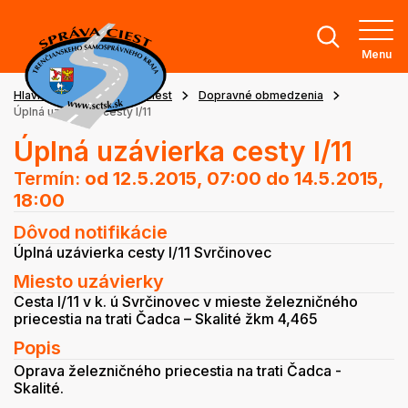
Menu
Hlavná stránka
Stav ciest
Dopravné obmedzenia
Úplná uzávierka cesty I/11
Úplná uzávierka cesty I/11
Termín:
od 12.5.2015, 07:00
do 14.5.2015,
18:00
Dôvod notifikácie
Úplná uzávierka cesty I/11 Svrčinovec
Miesto uzávierky
Cesta I/11 v k. ú Svrčinovec v mieste železničného
priecestia na trati Čadca – Skalité žkm 4,465
Popis
Oprava železničného priecestia na trati Čadca -
Skalité.