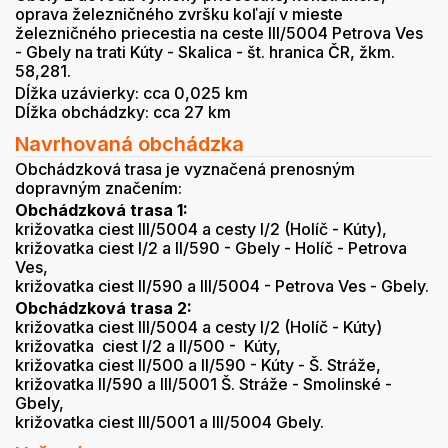
oprava železničného zvršku koľají v mieste
železničného priecestia na ceste III/5004 Petrova Ves
- Gbely na trati Kúty - Skalica - št. hranica ČR, žkm.
58,281.
Dĺžka uzávierky: cca 0,025 km
Dĺžka obchádzky: cca 27 km
Navrhovaná obchádzka
Obchádzková trasa je vyznačená prenosným
dopravným značením:
Obchádzková trasa 1:
križovatka ciest III/5004 a cesty I/2 (Holíč - Kúty),
križovatka ciest I/2 a II/590 - Gbely - Holíč - Petrova
Ves,
križovatka ciest II/590 a III/5004 - Petrova Ves - Gbely.
Obchádzková trasa 2:
križovatka ciest III/5004 a cesty I/2 (Holíč - Kúty)
križovatka ciest I/2 a II/500 - Kúty,
križovatka ciest II/500 a II/590 - Kúty - Š. Stráže,
križovatka II/590 a III/5001 Š. Stráže - Smolinské -
Gbely,
križovatka ciest III/5001 a III/5004 Gbely.