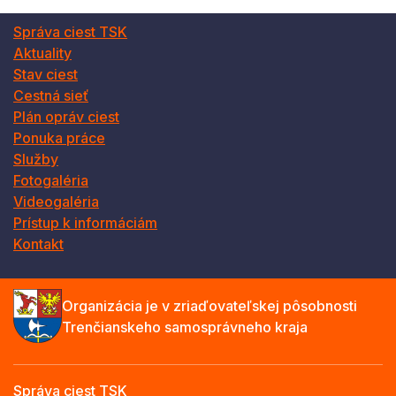
Správa ciest TSK
Aktuality
Stav ciest
Cestná sieť
Plán opráv ciest
Ponuka práce
Služby
Fotogaléria
Videogaléria
Prístup k informáciám
Kontakt
Organizácia je v zriaďovateľskej pôsobnosti
Trenčianskeho samosprávneho kraja
Správa ciest TSK