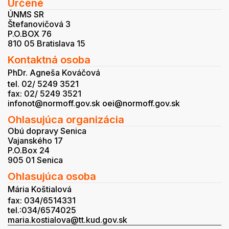
Určené
ÚNMS SR
Štefanovičová 3
P.O.BOX 76
810 05 Bratislava 15
Kontaktná osoba
PhDr. Agneša Kováčová
tel. 02/ 5249 3521
fax: 02/ 5249 3521
infonot@normoff.gov.sk oei@normoff.gov.sk
Ohlasujúca organizácia
Obú dopravy Senica
Vajanského 17
P.O.Box 24
905 01 Senica
Ohlasujúca osoba
Mária Koštialová
fax: 034/6514331
tel.:034/6574025
maria.kostialova@tt.kud.gov.sk