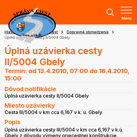
Menu
Hlavná stránka
Stav ciest
Dopravné obmedzenia
Úplná uzávierka cesty II/5004 Gbely
Úplná uzávierka cesty
II/5004 Gbely
Termín:
od 13.4.2010, 07:00
do 16.4.2010,
15:00
Dôvod notifikácie
Úplná uzávierka cesty II/5004 Gbely
Miesto uzávierky
Cesta III/5004 v km cca 6,167 v k. ú. Gbely.
Popis
Úplná uzávierka cesty III/5004 v km cca 6,167 v k.ú.
Gbely z dôvodu výmeny priecestnej konštrukcie,