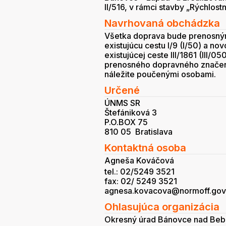
II/516, v rámci stavby „Rýchlost
Navrhovaná obchádzka
Všetka doprava bude prenosný
existujúcu cestu I/9 (I/50) a no
existujúcej ceste III/1861 (II
prenosného dopravného značeni
náležite poučenými osobami.
Určené
ÚNMS SR
Štefániková 3
P.O.BOX 75
810 05 Bratislava
Kontaktná osoba
Agneša Kováčová
tel.: 02/5249 3521
fax: 02/ 5249 3521
agnesa.kovacova@normoff.gov.
Ohlasujúca organizácia
Okresný úrad Bánovce nad Beb