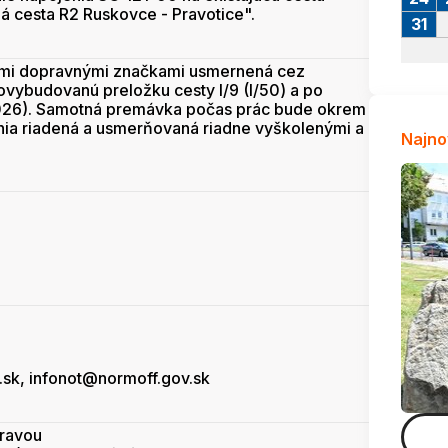
ná cesta R2 Ruskovce - Pravotice".
31
mi dopravnými značkami usmernená cez
vovybudovanú preložku cesty I/9 (I/50) a po
I/05026). Samotná premávka počas prác bude okrem
a riadená a usmerňovaná riadne vyškolenými a
Najno
sk, infonot@normoff.gov.sk
ravou