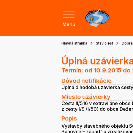
Menu
Hlavná stránka
Stav ciest
Dopra
Úplná uzávierka
Termín:
od 10.9.2015
do 
Dôvod notifikácie
Úplná dlhodobá uzávierka cesty 
Miesto uzávierky
Cesta II/516 v extraviláne obc
z cesty I/9 (I/50) do obce Deže
Popis
Výstavby stavebného objektu SO 
Bánovce – západ" a zrealizovan