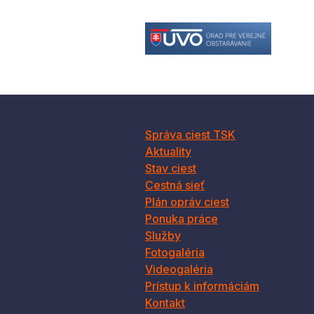
Správa ciest TSK
Aktuality
Stav ciest
Cestná sieť
Plán opráv ciest
Ponuka práce
Služby
Fotogaléria
Videogaléria
Prístup k informáciám
Kontakt