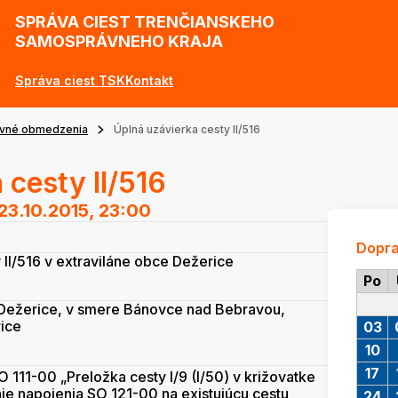
SPRÁVA CIEST TRENČIANSKEHO
SAMOSPRÁVNEHO KRAJA
Správa ciest TSK
Kontakt
vné obmedzenia
Úplná uzávierka cesty II/516
 cesty II/516
23.10.2015, 23:00
Dopr
II/516 v extraviláne obce Dežerice
Po
e Dežerice, v smere Bánovce nad Bebravou,
rice
03
10
17
111-00 „Preložka cesty I/9 (I/50) v križovatke
ie napojenia SO 121-00 na existujúcu cestu
24