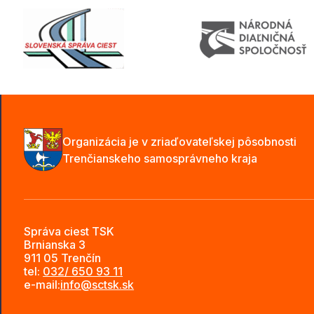
Organizácia je v zriaďovateľskej pôsobnosti
Trenčianskeho samosprávneho kraja
Správa ciest TSK
Brnianska 3
911 05 Trenčín
tel:
032/ 650 93 11
e-mail:
info@sctsk.sk