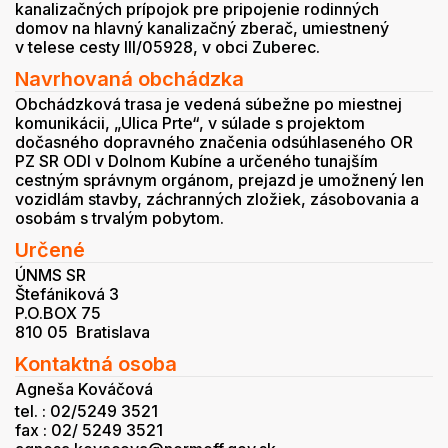
kanalizačných prípojok pre pripojenie rodinných
domov na hlavný kanalizačný zberač, umiestnený
v telese cesty III/05928, v obci Zuberec.
Navrhovaná obchádzka
Obchádzková trasa je vedená súbežne po miestnej
komunikácii, „Ulica Prte“, v súlade s projektom
dočasného dopravného značenia odsúhlaseného OR
PZ SR ODI v Dolnom Kubíne a určeného tunajším
cestným správnym orgánom, prejazd je umožnený len
vozidlám stavby, záchranných zložiek, zásobovania a
osobám s trvalým pobytom.
Určené
ÚNMS SR
Štefániková 3
P.O.BOX 75
810 05 Bratislava
Kontaktná osoba
Agneša Kováčová
tel. : 02/5249 3521
fax : 02/ 5249 3521