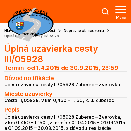
Menu
Hlavná stránka
Stav ciest
Dopravné obmedzenia
Úplná uzávierka cesty III/05928
Úplná uzávierka cesty
III/05928
Termín:
od 1.4.2015
do 30.9.2015, 23:59
Dôvod notifikácie
Úplná uzávierka cesty III/05928 Zuberec – Zverovka
Miesto uzávierky
Cesta III/05928, v km 0,450 – 1,150, k. ú. Zuberec
Popis
Úplná uzávierka cesty III/05928 Zuberec – Zverovka,
v km 0,450 - 1,150 ,v termíne 01.04.2015 – 01.06.2015
a 01.09.2015 – 30.09.2015, z dôvodu realizácie