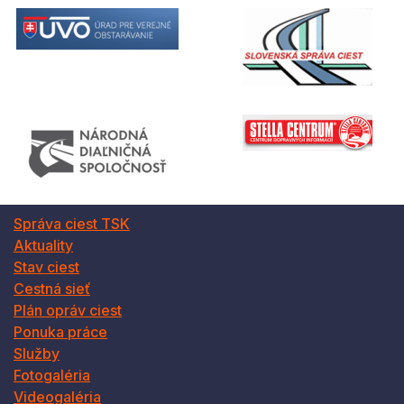
Správa ciest TSK
Aktuality
Stav ciest
Cestná sieť
Plán opráv ciest
Ponuka práce
Služby
Fotogaléria
Videogaléria