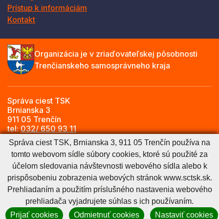
Prístup k informáciám
Kontakt
Organizácia je v zriaďovateľskej pôsobnosti
Trenčianskeho samosprávneho kraja
Správa ciest TSK
Brnianska 3
911 05 Trenčín
tel:
032/ 650 93 11
e-mail:
info@sctsk.sk
Správa ciest TSK, Brnianska 3, 911 05 Trenčín používa na
tomto webovom sídle súbory cookies, ktoré sú použité za
účelom sledovania návštevnosti webového sídla alebo k
Zásady spracúvania osobných údajov
Cookies nastavenie
prispôsobeniu zobrazenia webových stránok www.sctsk.sk.
Cookies - viac informácií
Vyhlásenie o prístupnosti
Prehliadaním a použitím príslušného nastavenia webového
Technický prevádzkovateľ
Správca obsahu
prehliadača vyjadrujete súhlas s ich používaním.
Generuje
CMS BUXUS
Prijať cookies
Odmietnuť cookies
Nastaviť cookies