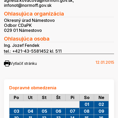
agnesa.kovacova@normoff.gov.sk,
infonot@normoff.gov.sk
Ohlasujúca organizácia
Okresný úrad Námestovo
Odbor CDaPK
029 01 Námestovo
Ohlasujúca osoba
Ing. Jozef Fendek
tel.: +421-43-5581452 kl. 511
12.01.2015
Vytlačiť stránku
Dopravné obmedzenia
Po
Ut
St
Št
Pi
So
Ne
01
02
03
04
05
06
07
08
09