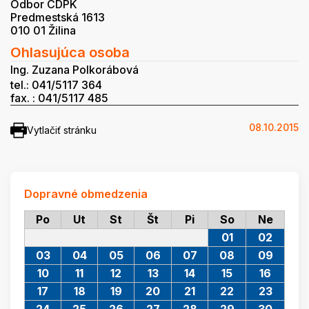
Odbor CDPK
Predmestská 1613
010 01 Žilina
Ohlasujúca osoba
Ing. Zuzana Polkorábová
tel.: 041/5117 364
fax. : 041/5117 485
08.10.2015
Vytlačiť stránku
Dopravné obmedzenia
Po
Ut
St
Št
Pi
So
Ne
01
02
03
04
05
06
07
08
09
10
11
12
13
14
15
16
17
18
19
20
21
22
23