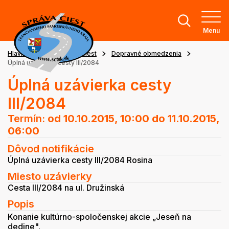
Menu
Hlavná stránka
Stav ciest
Dopravné obmedzenia
Úplná uzávierka cesty III/2084
Úplná uzávierka cesty
III/2084
Termín:
od 10.10.2015, 10:00
do 11.10.2015,
06:00
Dôvod notifikácie
Úplná uzávierka cesty III/2084 Rosina
Miesto uzávierky
Cesta III/2084 na ul. Družinská
Popis
Konanie kultúrno-spoločenskej akcie „Jeseň na
dedine".