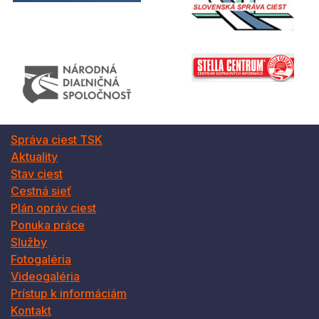
Správa ciest TSK
Aktuality
Stav ciest
Cestná sieť
Plán opráv ciest
Ponuka práce
Služby
Fotogaléria
Videogaléria
Prístup k informáciám
Kontakt