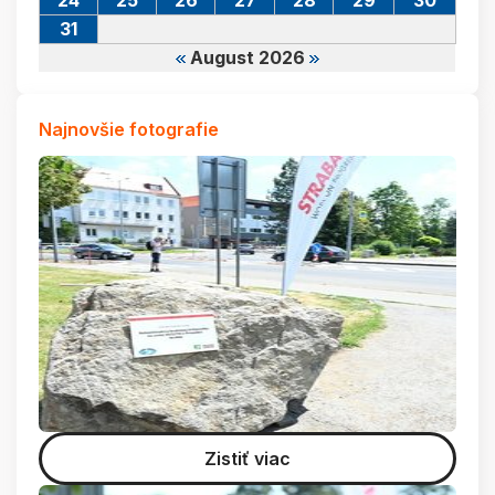
24
25
26
27
28
29
30
31
August 2026
Najnovšie fotografie
Zistiť viac