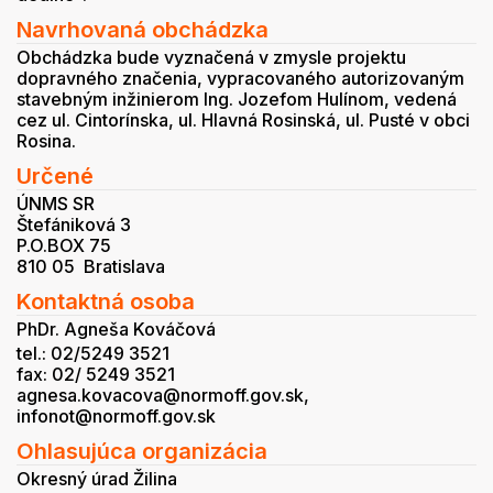
Navrhovaná obchádzka
Obchádzka bude vyznačená v zmysle projektu
dopravného značenia, vypracovaného autorizovaným
stavebným inžinierom Ing. Jozefom Hulínom, vedená
cez ul. Cintorínska, ul. Hlavná Rosinská, ul. Pusté v obci
Rosina.
Určené
ÚNMS SR
Štefániková 3
P.O.BOX 75
810 05 Bratislava
Kontaktná osoba
PhDr. Agneša Kováčová
tel.: 02/5249 3521
fax: 02/ 5249 3521
agnesa.kovacova@normoff.gov.sk,
infonot@normoff.gov.sk
Ohlasujúca organizácia
Okresný úrad Žilina