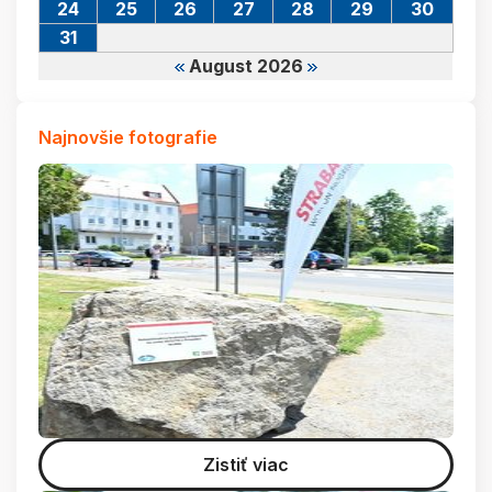
24
25
26
27
28
29
30
31
August 2026
Najnovšie fotografie
Zistiť viac