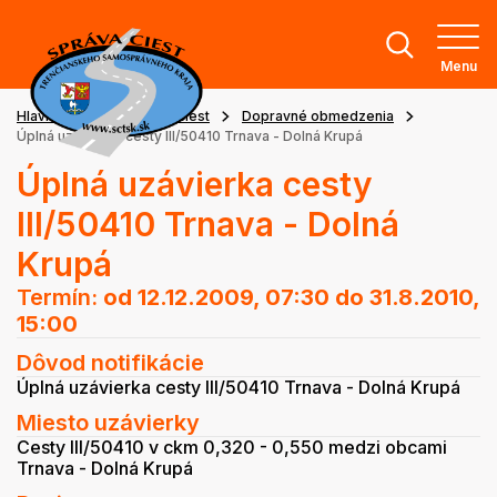
Menu
Hlavná stránka
Stav ciest
Dopravné obmedzenia
Úplná uzávierka cesty III/50410 Trnava - Dolná Krupá
Úplná uzávierka cesty
III/50410 Trnava - Dolná
Krupá
Termín:
od 12.12.2009, 07:30
do 31.8.2010,
15:00
Dôvod notifikácie
Úplná uzávierka cesty III/50410 Trnava - Dolná Krupá
Miesto uzávierky
Cesty III/50410 v ckm 0,320 - 0,550 medzi obcami
Trnava - Dolná Krupá