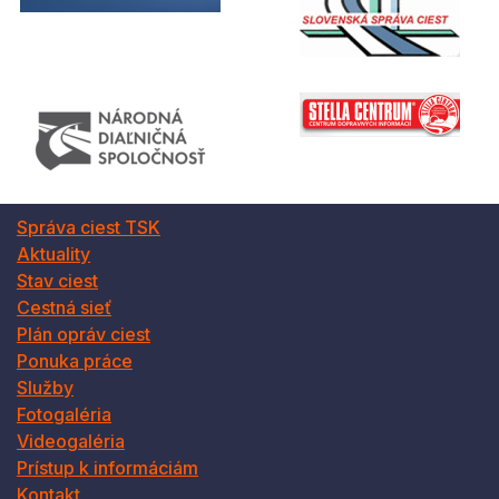
Správa ciest TSK
Aktuality
Stav ciest
Cestná sieť
Plán opráv ciest
Ponuka práce
Služby
Fotogaléria
Videogaléria
Prístup k informáciám
Kontakt