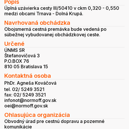
Popis
Úplná uzávierka cesty III/50410 v ckm 0,320 - 0,550
medzi obcami Trnava - Dolná Krupá.
Navrhovaná obchádzka
Obojsmerná cestná premávka bude vedená po
súbežnej vybudovanej obchádzkovej ceste.
Určené
ÚNMS SR
Štefanovičová 3
P.O.BOX 76
810 05 Bratislava 15
Kontaktná osoba
PhDr. Agneša Kováčová
tel. 02/ 5249 3521
fax: 02/ 5249 3521
infonot@normoff.gov.sk
oei@normoff.gov.sk
Ohlasujúca organizácia
Obvodný úrad pre cestnú dopravu a pozemné
komunikácie