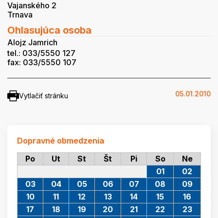
Vajanského 2
Trnava
Ohlasujúca osoba
Alojz Jamrich
tel.: 033/5550 127
fax: 033/5550 107
05.01.2010
Vytlačiť stránku
Dopravné obmedzenia
Po
Ut
St
Št
Pi
So
Ne
01
02
03
04
05
06
07
08
09
10
11
12
13
14
15
16
17
18
19
20
21
22
23