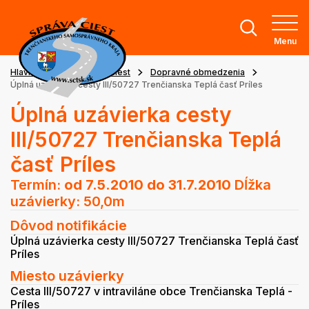
Menu
Hlavná stránka
Stav ciest
Dopravné obmedzenia
Úplná uzávierka cesty III/50727 Trenčianska Teplá časť Príles
Úplná uzávierka cesty
III/50727 Trenčianska Teplá
časť Príles
Termín:
od 7.5.2010
do 31.7.2010
Dĺžka
uzávierky: 50,0m
Dôvod notifikácie
Úplná uzávierka cesty III/50727 Trenčianska Teplá časť
Príles
Miesto uzávierky
Cesta III/50727 v intraviláne obce Trenčianska Teplá -
Príles