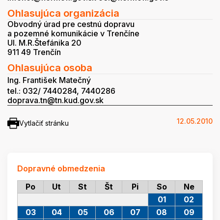
Ohlasujúca organizácia
Obvodný úrad pre cestnú dopravu
a pozemné komunikácie v Trenčíne
Ul. M.R.Štefánika 20
911 49 Trenčín
Ohlasujúca osoba
Ing. František Matečný
tel.: 032/ 7440284, 7440286
doprava.tn@tn.kud.gov.sk
12.05.2010
Vytlačiť stránku
Dopravné obmedzenia
Po
Ut
St
Št
Pi
So
Ne
01
02
03
04
05
06
07
08
09