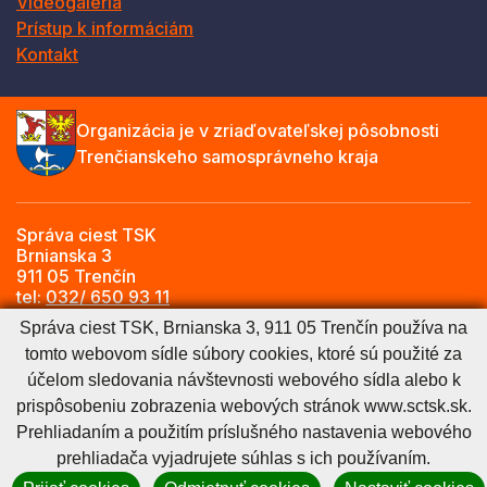
Videogaléria
Prístup k informáciám
Kontakt
Organizácia je v zriaďovateľskej pôsobnosti
Trenčianskeho samosprávneho kraja
Správa ciest TSK
Brnianska 3
911 05 Trenčín
tel:
032/ 650 93 11
e-mail:
info@sctsk.sk
Správa ciest TSK, Brnianska 3, 911 05 Trenčín používa na
tomto webovom sídle súbory cookies, ktoré sú použité za
účelom sledovania návštevnosti webového sídla alebo k
Zásady spracúvania osobných údajov
Cookies nastavenie
prispôsobeniu zobrazenia webových stránok www.sctsk.sk.
Cookies - viac informácií
Vyhlásenie o prístupnosti
Prehliadaním a použitím príslušného nastavenia webového
Technický prevádzkovateľ
Správca obsahu
prehliadača vyjadrujete súhlas s ich používaním.
Generuje
CMS BUXUS