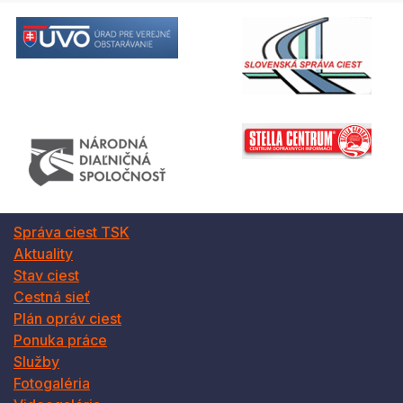
Správa ciest TSK
Aktuality
Stav ciest
Cestná sieť
Plán opráv ciest
Ponuka práce
Služby
Fotogaléria