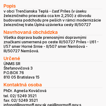
Popis
v obci Trenčianska Teplá - časť Príles (v úseku
železničného priecestia cca km 2,250) z dôvodu
budovania podchodu pre peších v rámci modernizácie
železničnej trate.Úplná uzávierka cesty III/50727
Navrhovaná obchádzka
Všetka doprava bude prenosnými dopravnými
značkami usmernená po ceste III/50727 Príles - I/61 -
I/57 smer Horné Srnie - II/507 smer Nemšová -
III/50727 Nemšová.
Určené
ÚNMS SR
Štefanovičová 3
P.O.BOX 76
810 05 Bratislava 15
Kontaktná osoba
PhDr. Agneša Kováčová
tel. 02/ 5249 3521
fax: 02/ 5249 3521
infonot@normoff.gov.sk oei@normoff.gov.s