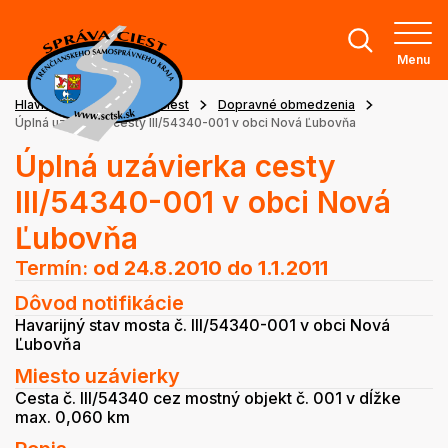
Menu
Hlavná stránka
Stav ciest
Dopravné obmedzenia
Úplná uzávierka cesty III/54340-001 v obci Nová Ľubovňa
Úplná uzávierka cesty
III/54340-001 v obci Nová
Ľubovňa
Termín:
od 24.8.2010
do 1.1.2011
Dôvod notifikácie
Havarijný stav mosta č. III/54340-001 v obci Nová
Ľubovňa
Miesto uzávierky
Cesta č. III/54340 cez mostný objekt č. 001 v dĺžke
max. 0,060 km