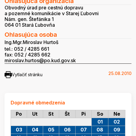
Ohlasujúca organizácia
Obvodný úrad pre cestnú dopravu
a pozemné komunikácie v Starej Ľubovni
Nám. gen. Štefánika 1
064 01 Stará Ľubovňa
Ohlasujúca osoba
Ing.Mgr.Miroslav Hurtoš
tel.: 052 / 4285 661
fax: 052 / 4285 662
miroslav.hurtos@po.kud.gov.sk
25.08.2010
Vytlačiť stránku
Dopravné obmedzenia
Po
Ut
St
Št
Pi
So
Ne
01
02
03
04
05
06
07
08
09