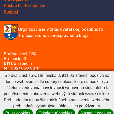
Prístup k informáciám
Kontakt
Organizácia je v zriaďovateľskej pôsobnosti
Trenčianskeho samosprávneho kraja
Správa ciest TSK
Brnianska 3
911 05 Trenčín
tel:
032/ 650 93 11
e-mail:
info@sctsk.sk
Správa ciest TSK, Brnianska 3, 911 05 Trenčín používa na
tomto webovom sídle súbory cookies, ktoré sú použité za
účelom sledovania návštevnosti webového sídla alebo k
Zásady spracúvania osobných údajov
Cookies nastavenie
prispôsobeniu zobrazenia webových stránok www.sctsk.sk.
Cookies - viac informácií
Vyhlásenie o prístupnosti
Prehliadaním a použitím príslušného nastavenia webového
Technický prevádzkovateľ
Správca obsahu
prehliadača vyjadrujete súhlas s ich používaním.
Generuje
CMS BUXUS
Prijať cookies
Odmietnuť cookies
Nastaviť cookies