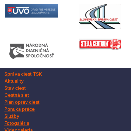
Správa ciest TSK
Aktuality
Stav ciest
Cestná sieť
Plán opráv ciest
Ponuka práce
Služby
Fotogaléria
Videogaléria