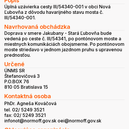
Popis
Úplná uzávierka cesty III/54340-001 v obci Nová
Ľubovňa z dôvodu havarijného stavu mosta č.
III/54340-001.
Navrhovaná obchádzka
Doprava v smere Jakubany - Stará Ľubovňa bude
vedená po ceste č. III/54341, po pontónovom moste a
miestnych komunikáciách obojsmerne. Po pontónovom
moste striedavo v jednom jazdnom pruhu s upravenou
prednosťou.
Určené
ÚNMS SR
Štefanovičová 3
P.O.BOX 76
810 05 Bratislava 15
Kontaktná osoba
PhDr. Agneša Kováčová
tel. 02/ 5249 3521
fax: 02/ 5249 3521
infonot@normoff.gov.sk oei@normoff.gov.sk