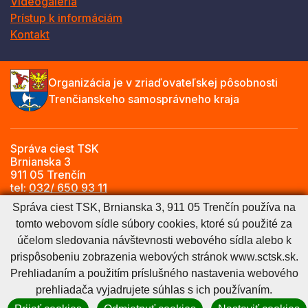
Videogaléria
Prístup k informáciám
Kontakt
Organizácia je v zriaďovateľskej pôsobnosti
Trenčianskeho samosprávneho kraja
Správa ciest TSK
Brnianska 3
911 05 Trenčín
tel:
032/ 650 93 11
e-mail:
info@sctsk.sk
Správa ciest TSK, Brnianska 3, 911 05 Trenčín používa na
tomto webovom sídle súbory cookies, ktoré sú použité za
účelom sledovania návštevnosti webového sídla alebo k
Zásady spracúvania osobných údajov
Cookies nastavenie
prispôsobeniu zobrazenia webových stránok www.sctsk.sk.
Cookies - viac informácií
Vyhlásenie o prístupnosti
Prehliadaním a použitím príslušného nastavenia webového
Technický prevádzkovateľ
Správca obsahu
prehliadača vyjadrujete súhlas s ich používaním.
Generuje
CMS BUXUS