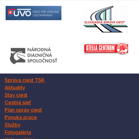
Správa ciest TSK
Aktuality
Stav ciest
Cestná sieť
Plán opráv ciest
Ponuka práce
Služby
Fotogaléria