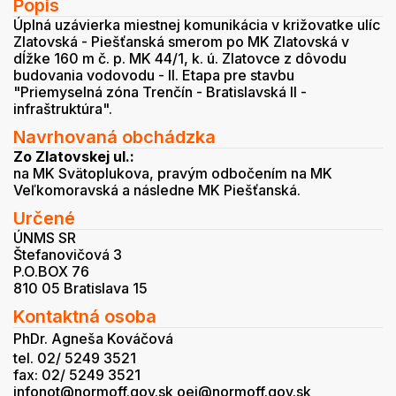
Popis
Úplná uzávierka miestnej komunikácia v križovatke ulíc
Zlatovská - Piešťanská smerom po MK Zlatovská v
dĺžke 160 m č. p. MK 44/1, k. ú. Zlatovce z dôvodu
budovania vodovodu - II. Etapa pre stavbu
"Priemyselná zóna Trenčín - Bratislavská II -
infraštruktúra".
Navrhovaná obchádzka
Zo Zlatovskej ul.:
na MK Svätoplukova, pravým odbočením na MK
Veľkomoravská a následne MK Piešťanská.
Určené
ÚNMS SR
Štefanovičová 3
P.O.BOX 76
810 05 Bratislava 15
Kontaktná osoba
PhDr. Agneša Kováčová
tel. 02/ 5249 3521
fax: 02/ 5249 3521
infonot@normoff.gov.sk oei@normoff.gov.sk