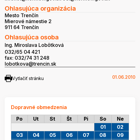
Ohlasujúca organizácia
Mesto Trenčín
Mierové námestie 2
911 64 Trenčín
Ohlasujúca osoba
Ing. Miroslava Lobôtková
032/65 04 421
fax: 032/74 31 248
lobotkova@trencin.sk
01.06.2010
Vytlačiť stránku
Dopravné obmedzenia
Po
Ut
St
Št
Pi
So
Ne
01
02
03
04
05
06
07
08
09