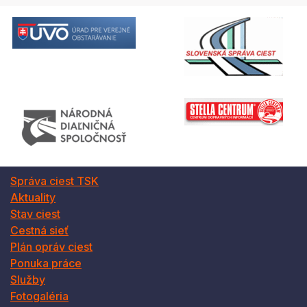
Správa ciest TSK
Aktuality
Stav ciest
Cestná sieť
Plán opráv ciest
Ponuka práce
Služby
Fotogaléria