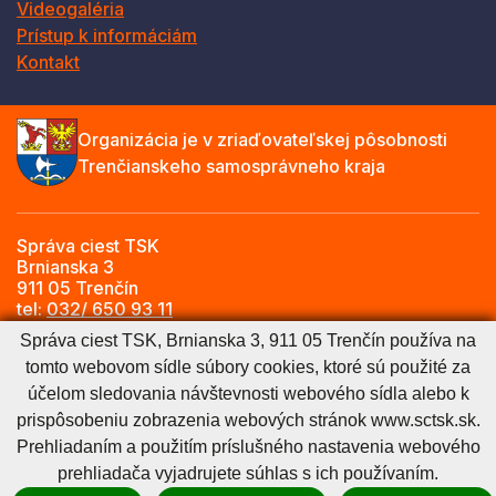
Videogaléria
Prístup k informáciám
Kontakt
Organizácia je v zriaďovateľskej pôsobnosti
Trenčianskeho samosprávneho kraja
Správa ciest TSK
Brnianska 3
911 05 Trenčín
tel:
032/ 650 93 11
e-mail:
info@sctsk.sk
Správa ciest TSK, Brnianska 3, 911 05 Trenčín používa na
tomto webovom sídle súbory cookies, ktoré sú použité za
účelom sledovania návštevnosti webového sídla alebo k
Zásady spracúvania osobných údajov
Cookies nastavenie
prispôsobeniu zobrazenia webových stránok www.sctsk.sk.
Cookies - viac informácií
Vyhlásenie o prístupnosti
Prehliadaním a použitím príslušného nastavenia webového
Technický prevádzkovateľ
Správca obsahu
prehliadača vyjadrujete súhlas s ich používaním.
Generuje
CMS BUXUS