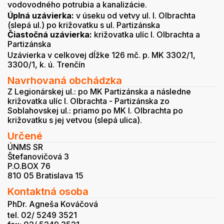
vodovodného potrubia a kanalizácie.
Úplná uzávierka:
v úseku od vetvy ul. I. Olbrachta
(slepá ul.) po križovatku s ul. Partizánska
Čiastočná uzávierka:
križovatka ulíc I. Olbrachta a
Partizánska
Uzávierka v celkovej dĺžke 126 mč. p. MK 3302/1,
3300/1, k. ú. Trenčín
Navrhovaná obchádzka
Z Legionárskej ul.: po MK Partizánska a následne
križovatka ulíc I. Olbrachta - Partizánska zo
Soblahovskej ul.: priamo po MK I. Olbrachta po
križovatku s jej vetvou (slepá ulica).
Určené
ÚNMS SR
Štefanovičová 3
P.O.BOX 76
810 05 Bratislava 15
Kontaktná osoba
PhDr. Agneša Kováčová
tel. 02/ 5249 3521