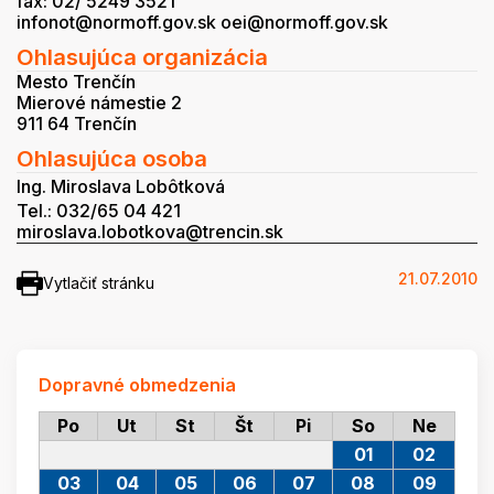
fax: 02/ 5249 3521
infonot@normoff.gov.sk oei@normoff.gov.sk
Ohlasujúca organizácia
Mesto Trenčín
Mierové námestie 2
911 64 Trenčín
Ohlasujúca osoba
Ing. Miroslava Lobôtková
Tel.: 032/65 04 421
miroslava.lobotkova@trencin.sk
21.07.2010
Vytlačiť stránku
Dopravné obmedzenia
Po
Ut
St
Št
Pi
So
Ne
01
02
03
04
05
06
07
08
09