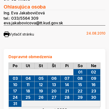
Ohlasujúca osoba
Ing. Eva Jakabovičová
tel.: 033/5564 309
eva.jakabovicova@tt.kud.gov.sk
24.08.2010
Vytlačiť stránku
Dopravné obmedzenia
Po
Ut
St
Št
Pi
So
Ne
01
02
03
04
05
06
07
08
09
10
11
12
13
14
15
16
17
18
19
20
21
22
23
24
25
26
27
28
29
30
31