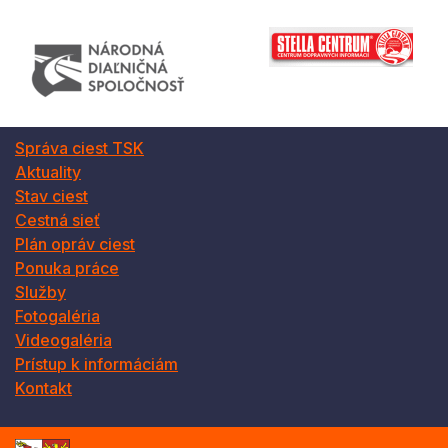
Správa ciest TSK
Aktuality
Stav ciest
Cestná sieť
Plán opráv ciest
Ponuka práce
Služby
Fotogaléria
Videogaléria
Prístup k informáciám
Kontakt