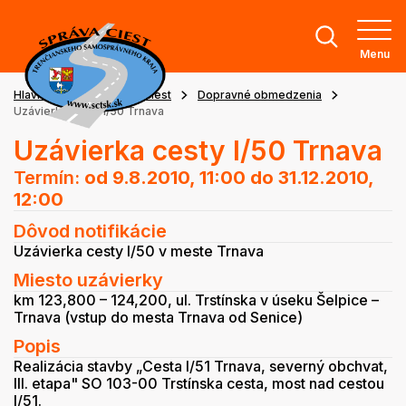
Menu
Hlavná stránka
Stav ciest
Dopravné obmedzenia
Uzávierka cesty I/50 Trnava
Uzávierka cesty I/50 Trnava
Termín:
od 9.8.2010, 11:00
do 31.12.2010,
12:00
Dôvod notifikácie
Uzávierka cesty I/50 v meste Trnava
Miesto uzávierky
km 123,800 – 124,200, ul. Trstínska v úseku Šelpice –
Trnava (vstup do mesta Trnava od Senice)
Popis
Realizácia stavby „Cesta I/51 Trnava, severný obchvat,
III. etapa" SO 103-00 Trstínska cesta, most nad cestou
I/51.