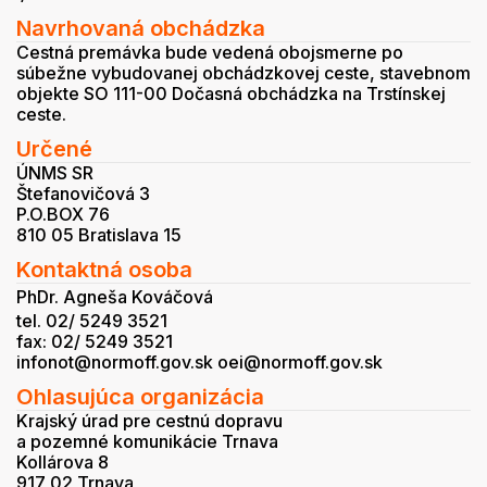
Navrhovaná obchádzka
Cestná premávka bude vedená obojsmerne po
súbežne vybudovanej obchádzkovej ceste, stavebnom
objekte SO 111-00 Dočasná obchádzka na Trstínskej
ceste.
Určené
ÚNMS SR
Štefanovičová 3
P.O.BOX 76
810 05 Bratislava 15
Kontaktná osoba
PhDr. Agneša Kováčová
tel. 02/ 5249 3521
fax: 02/ 5249 3521
infonot@normoff.gov.sk oei@normoff.gov.sk
Ohlasujúca organizácia
Krajský úrad pre cestnú dopravu
a pozemné komunikácie Trnava
Kollárova 8
917 02 Trnava