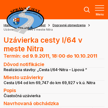
Menu
Hlavná stránka
Stav ciest
Dopravné obmedzenia
Uzávierka cesty I/64 v meste Nitra
Uzávierka cesty I/64 v
meste Nitra
Termín:
od 9.9.2011, 18:00
do 10.10.2011
Dôvod notifikácie
Realizácia stavby: „Cesta I/64-Nitra – Lipová “
Miesto uzávierky
Cesta I/64 od km 69,747 do km 69,927 v k.ú. Nitra
Popis
Čiastočná uzávierka
Navrhovaná obchádzka