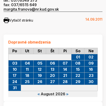
tel.: 037/6549 373
fax: 037/6515 649
margita.franova@nr.kud.gov.sk
14.09.2011
Vytlačiť stránku
Dopravné obmedzenia
Po
Ut
St
Št
Pi
So
Ne
01
02
03
04
05
06
07
08
09
10
11
12
13
14
15
16
17
18
19
20
21
22
23
24
25
26
27
28
29
30
31
August 2026