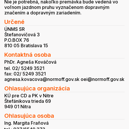
Nie je potrebná, nakoľko premávka bude vedená vo
voľnom jazdnom pruhu vyznačenom dopravným
značením a dopravným zariadením.
Určené
ÚNMS SR
Štefanovičová 3
P.O.BOX 76
810 05 Bratislava 15
Kontaktná osoba
PhDr. Agneša Kováčová
tel. 02/ 5249 3521
fax: 02/ 5249 3521
agnesa.kovacova@normoff.gov.sk oei@normoff.gov.sk
Ohlasujúca organizácia
KÚ pre CD a PK v Nitre
Štefánikova trieda 69
949 01 Nitra
Ohlasujúca osoba
Ing. Margita Fraňová