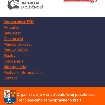
Správa ciest TSK
Aktuality
Stav ciest
Cestná sieť
Plán opráv ciest
Ponuka práce
Služby
Fotogaléria
Videogaléria
Prístup k informáciám
Kontakt
Organizácia je v zriaďovateľskej pôsobnosti
Trenčianskeho samosprávneho kraja