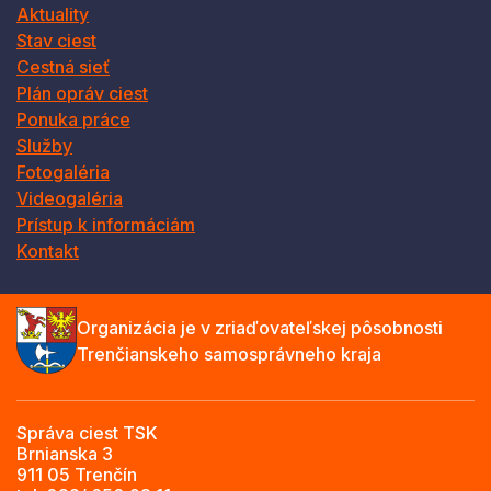
Aktuality
Stav ciest
Cestná sieť
Plán opráv ciest
Ponuka práce
Služby
Fotogaléria
Videogaléria
Prístup k informáciám
Kontakt
Organizácia je v zriaďovateľskej pôsobnosti
Trenčianskeho samosprávneho kraja
Správa ciest TSK
Brnianska 3
911 05 Trenčín