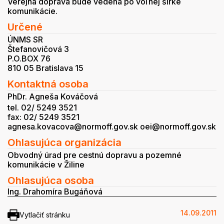
Verejná doprava bude vedená po voľnej šírke
komunikácie.
Určené
ÚNMS SR
Štefanovičová 3
P.O.BOX 76
810 05 Bratislava 15
Kontaktná osoba
PhDr. Agneša Kováčová
tel. 02/ 5249 3521
fax: 02/ 5249 3521
agnesa.kovacova@normoff.gov.sk oei@normoff.gov.sk
Ohlasujúca organizácia
Obvodný úrad pre cestnú dopravu a pozemné
komunikácie v Žiline
Ohlasujúca osoba
Ing. Drahomíra Bugáňová
14.09.2011
Vytlačiť stránku