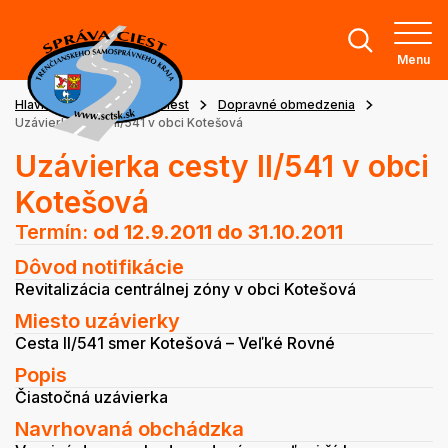
Menu
Hlavná stránka
Stav ciest
Dopravné obmedzenia
Uzávierka cesty II/541 v obci Kotešová
Uzávierka cesty II/541 v obci
Kotešová
Termín:
od 12.9.2011
do 31.10.2011
Dôvod notifikácie
Revitalizácia centrálnej zóny v obci Kotešová
Miesto uzávierky
Cesta II/541 smer Kotešová – Veľké Rovné
Popis
Čiastočná uzávierka
Navrhovaná obchádzka