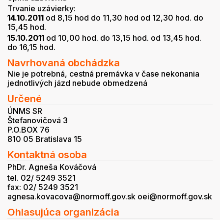
Trvanie uzávierky:
14.10.2011
od 8,15 hod do 11,30 hod od 12,30 hod. do
15,45 hod.
15.10.2011
od 10,00 hod. do 13,15 hod. od 13,45 hod.
do 16,15 hod.
Navrhovaná obchádzka
Nie je potrebná, cestná premávka v čase nekonania
jednotlivých jázd nebude obmedzená
Určené
ÚNMS SR
Štefanovičová 3
P.O.BOX 76
810 05 Bratislava 15
Kontaktná osoba
PhDr. Agneša Kováčová
tel. 02/ 5249 3521
fax: 02/ 5249 3521
agnesa.kovacova@normoff.gov.sk oei@normoff.gov.sk
Ohlasujúca organizácia