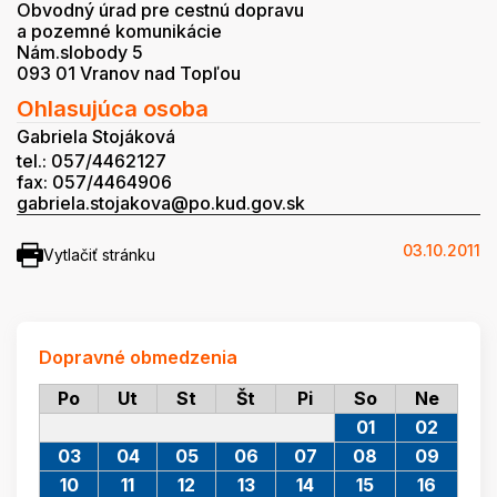
Obvodný úrad pre cestnú dopravu
a pozemné komunikácie
Nám.slobody 5
093 01 Vranov nad Topľou
Ohlasujúca osoba
Gabriela Stojáková
tel.: 057/4462127
fax: 057/4464906
gabriela.stojakova@po.kud.gov.sk
03.10.2011
Vytlačiť stránku
Dopravné obmedzenia
Po
Ut
St
Št
Pi
So
Ne
01
02
03
04
05
06
07
08
09
10
11
12
13
14
15
16