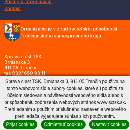
Prístup k informáciám
Kontakt
Organizácia je v zriaďovateľskej pôsobnosti
Trenčianskeho samosprávneho kraja
Správa ciest TSK
Brnianska 3
911 05 Trenčín
tel:
032/ 650 93 11
e-mail:
info@sctsk.sk
Správa ciest TSK, Brnianska 3, 911 05 Trenčín používa na
tomto webovom sídle súbory cookies, ktoré sú použité za
účelom sledovania návštevnosti webového sídla alebo k
Zásady spracúvania osobných údajov
Cookies nastavenie
prispôsobeniu zobrazenia webových stránok www.sctsk.sk.
Cookies - viac informácií
Vyhlásenie o prístupnosti
Prehliadaním a použitím príslušného nastavenia webového
Technický prevádzkovateľ
Správca obsahu
prehliadača vyjadrujete súhlas s ich používaním.
Generuje
CMS BUXUS
Prijať cookies
Odmietnuť cookies
Nastaviť cookies