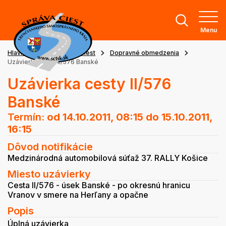
Menu
Hlavná stránka
Stav ciest
Dopravné obmedzenia
Uzávierka cesty II/576 Banské
Uzávierka cesty II/576
Banské
Termín:
od 14.10.2011, 08:15
do 15.10.2011,
16:15
Dôvod notifikácie
Medzinárodná automobilová súťaž 37. RALLY Košice
Miesto uzávierky
Cesta II/576 - úsek Banské - po okresnú hranicu
Vranov v smere na Herľany a opačne
Popis
Úplná uzávierka