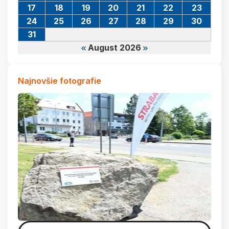
17
18
19
20
21
22
23
24
25
26
27
28
29
30
31
August 2026
Najnovšie fotografie