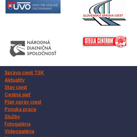
Správa ciest TSK
Aktuality
Stav ciest
Cestná sieť
Plán opráv ciest
Ponuka práce
Služby
Fotogaléria
Videogaléria