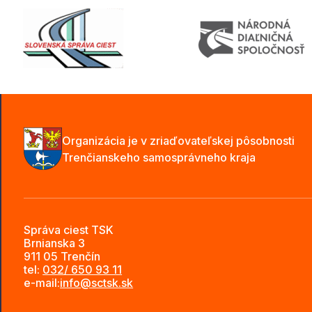
Organizácia je v zriaďovateľskej pôsobnosti
Trenčianskeho samosprávneho kraja
Správa ciest TSK
Brnianska 3
911 05 Trenčín
tel:
032/ 650 93 11
e-mail:
info@sctsk.sk