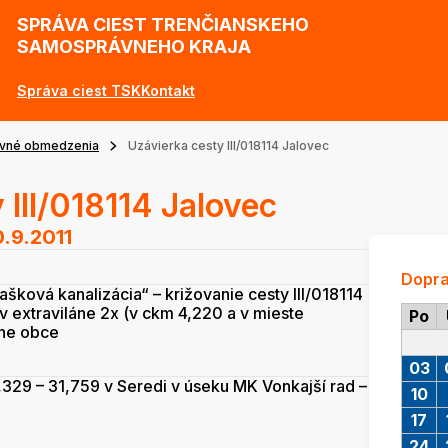
SPRÁVA CIEST TRENČIANSKEHO
SAMOSPRÁVNEHO KRAJA
Správa ciest TSK
Kontakt
vné obmedzenia
Uzávierka cesty III/018114 Jalovec
 III/018114 Jalovec
.9.2011
Dopr
ašková kanalizácia“ – križovanie cesty III/018114
 extraviláne 2x (v ckm 4,220 a v mieste
Po
áne obce
03
31,329 – 31,759 v Seredi v úseku MK Vonkajší rad –
10
17
24