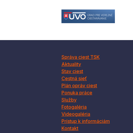
Správa ciest TSK
Aktuality
Stav ciest
Cestná sieť
Plán opráv ciest
Ponuka práce
Služby
Fotogaléria
Videogaléria
Prístup k informáciám
Kontakt