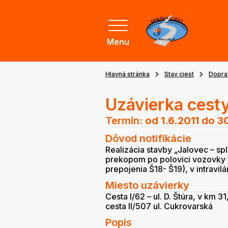
Menu
Hlavná stránka
Stav ciest
Dopra
Uzávierka cesty
Termín:
od 1.6.2011
do 30
Dôvod notifikácie
Realizácia stavby „Jalovec – spl
prekopom po polovici vozovky v
prepojenia Š18- Š19), v intravil
Miesto uzávierky
Cesta I/62 – ul. D. Štúra, v km 
cesta II/507 ul. Cukrovarská
Popis