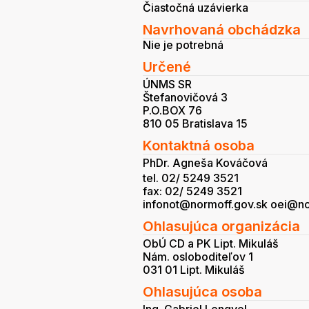
Čiastočná uzávierka
Navrhovaná obchádzka
Nie je potrebná
Určené
ÚNMS SR
Štefanovičová 3
P.O.BOX 76
810 05 Bratislava 15
Kontaktná osoba
PhDr. Agneša Kováčová
tel. 02/ 5249 3521
fax: 02/ 5249 3521
infonot@normoff.gov.sk oei@no
Ohlasujúca organizácia
ObÚ CD a PK Lipt. Mikuláš
Nám. osloboditeľov 1
031 01 Lipt. Mikuláš
Ohlasujúca osoba