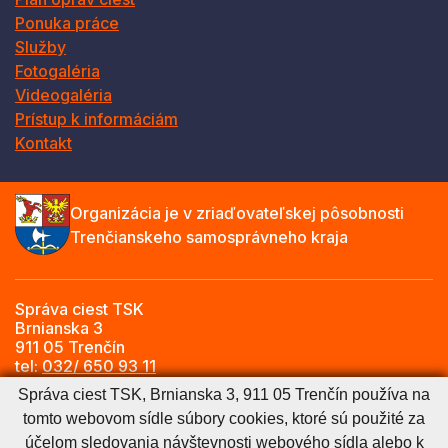
Ponuka práce
Služby
Fotogaléria
Videogaléria
Prístup k informáciám
Kontakt
Organizácia je v zriaďovateľskej pôsobnosti
Trenčianskeho samosprávneho kraja
Správa ciest TSK
Brnianska 3
911 05 Trenčín
tel:
032/ 650 93 11
e-mail:
info@sctsk.sk
Správa ciest TSK, Brnianska 3, 911 05 Trenčín používa na
tomto webovom sídle súbory cookies, ktoré sú použité za
účelom sledovania návštevnosti webového sídla alebo k
Zásady spracúvania osobných údajov
Cookies nastavenie