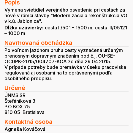
Popis
Výmena svietidiel verejného osvetlenia pri cestách za
nové v rámci stavby "Modernizácia a rekonštrukcia VO
v k.ú. Jablonica".
Dĺžka uzávierky:
cesta II/501 – 1500 m, cesta III/05121
– 1000 m
Navrhovaná obchádzka
Po voľnom jazdnom pruhu cesty vyznačená určeným
prenosným dopravným značením pod č.j. OU-SE-
OCDPK-2015/004707-KOA zo dňa 29.04.2015.
V prípade potreby bude premávka v úseku pracoviska
regulovaná aj osobami na to oprávnenými podľa
osobitného predpisu.
Určené
ÚNMS SR
Štefániková 3
P.O.BOX 75
810 05 Bratislava
Kontaktná osoba
Agneša Kováčová