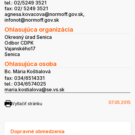
tel.: 02/5249 3521
fax: 02/ 5249 3521
agnesa.kovacova@normoff.gov.sk,
infonot@normoff.gov.sk
Ohlasujúca organizácia
Okresný úrad Senica
Odbor CDPK
Vajanského17
Senica
Ohlasujúca osoba
Bc. Mária Koštialová
fax: 034/6514331
tel.: 034/6574025
maria.kostialova@se.vs.sk
07.05.2015
Vytlačiť stránku
Dopravné obmedzenia