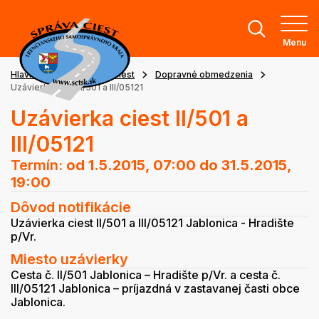
Menu
Hlavná stránka
Stav ciest
Dopravné obmedzenia
Uzávierka ciest II/501 a III/05121
Uzávierka ciest II/501 a
III/05121
Termín:
od 1.5.2015, 07:00
do 31.5.2015,
19:00
Dôvod notifikácie
Uzávierka ciest II/501 a III/05121 Jablonica - Hradište
p/Vr.
Miesto uzávierky
Cesta č. II/501 Jablonica – Hradište p/Vr. a cesta č.
III/05121 Jablonica – príjazdná v zastavanej časti obce
Jablonica.