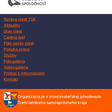
Správa ciest TSK
Aktuality
Stav ciest
Cestná sieť
Plán opráv ciest
Ponuka práce
Služby
Fotogaléria
Videogaléria
Prístup k informáciám
Kontakt
Organizácia je v zriaďovateľskej pôsobnosti
Trenčianskeho samosprávneho kraja