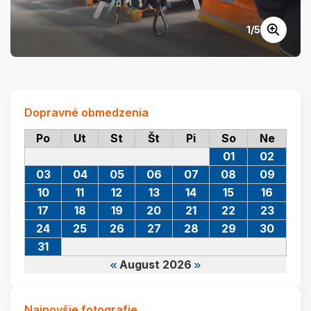
1
/
5
Dopravné obmedzenia
Po
Ut
St
Št
Pi
So
Ne
01
02
03
04
05
06
07
08
09
10
11
12
13
14
15
16
17
18
19
20
21
22
23
24
25
26
27
28
29
30
31
August 2026
Najnovšie fotografie