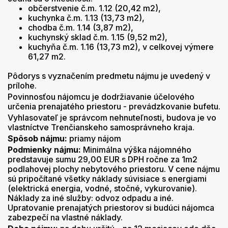
občerstvenie č.m. 1.12 (20,42 m2),
kuchynka č.m. 1.13 (13,73 m2),
chodba č.m. 1.14 (3,87 m2),
kuchynský sklad č.m. 1.15 (9,52 m2),
kuchyňa č.m. 1.16 (13,73 m2), v celkovej výmere
61,27 m2.
Pôdorys s vyznačením predmetu nájmu je uvedený v
prílohe.
Povinnosťou nájomcu je dodržiavanie účelového
určenia prenajatého priestoru - prevádzkovanie bufetu.
Vyhlasovateľ je správcom nehnuteľnosti, budova je vo
vlastníctve Trenčianskeho samosprávneho kraja.
Spôsob nájmu:
priamy nájom
Podmienky nájmu:
Minimálna výška nájomného
predstavuje sumu 29,00 EUR s DPH ročne za 1m2
podlahovej plochy nebytového priestoru. V cene nájmu
sú pripočítané všetky náklady súvisiace s energiami
(elektrická energia, vodné, stočné, vykurovanie).
Náklady za iné služby: odvoz odpadu a iné.
Upratovanie prenajatých priestorov si budúci nájomca
zabezpečí na vlastné náklady.