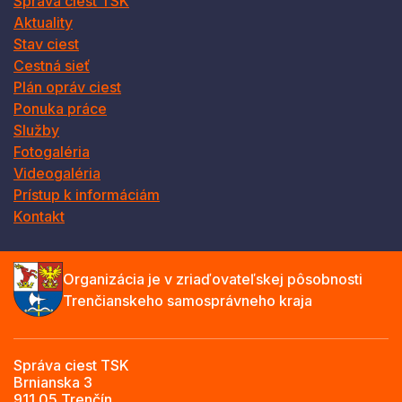
Správa ciest TSK
Aktuality
Stav ciest
Cestná sieť
Plán opráv ciest
Ponuka práce
Služby
Fotogaléria
Videogaléria
Prístup k informáciám
Kontakt
Organizácia je v zriaďovateľskej pôsobnosti
Trenčianskeho samosprávneho kraja
Správa ciest TSK
Brnianska 3
911 05 Trenčín