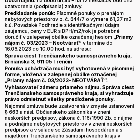
Doba nájmu:
na dobu určitú – na 12 mesiacov odo dňa
uzatvorenia (podpísania) zmluvy.
Predkladanie ponúk:
Písomné ponuky o prenájom
nebytových priestorov p. č. 644/7 o výmere 61,27 m2
k.ú. Považské Podhradie s identifikačnými údajmi
záujemcu, ceny v EUR s DPH/m2/rok je potrebné
doručiť v zalepenej obálke označenej heslom
„Priamy
nájom č. 03/2023 – Neotvárať“
v termíne do
16.06.2023 do 10.00 hod. na adresu:
Správa ciest Trenčianskeho samosprávneho kraja,
Brnianska 3, 911 05 Trenčín
Ponuka uchádzača musí byť vyhotovená v písomnej
forme, vložená v zalepenej obálke označenej
„Priamy nájom č. 03/2023- NEOTVÁRAŤ“.
Vyhlasovateľ zámeru priameho nájmu, Správa ciest
Trenčianskeho samosprávneho kraja, si vyhradzuje
právo odmietnuť všetky predložené ponuky.
Nájomná zmluva bude uzatvorená v zmysle ustanovení
§ 663 a násl. Občianskeho zákonníka v znení
neskorších predpisov, zákona č. 116/1990 Zb. o nájme
a podnájme nebytových priestorov v znení neskorších
predpisov a v súlade so Zásadami hospodárenia s
majetkom Trenčianskeho samosprávneho kraja v