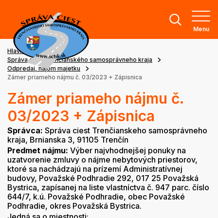
Menu
Hlavná stránka
Správa ciest Trenčianského samosprávneho kraja
Odpredaj, nájom majetku
Zámer priameho nájmu č. 03/2023 + Zápisnica
Zámer priameho nájmu č.
03/2023 + Zápisnica
Správca:
Správa ciest Trenčianskeho samosprávneho
kraja, Brnianska 3, 91105 Trenčín
Predmet nájmu:
Výber najvhodnejšej ponuky na
uzatvorenie zmluvy o nájme nebytových priestorov,
ktoré sa nachádzajú na prízemí Administratívnej
budovy, Považské Podhradie 292, 017 25 Považská
Bystrica, zapísanej na liste vlastníctva č. 947 parc. číslo
644/7, k.ú. Považské Podhradie, obec Považské
Podhradie, okres Považská Bystrica.
Jedná sa o miestnosti: