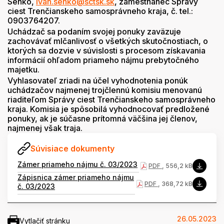
Senko,
ivan.senko@sctsk.sk
, zamestnanec Správy
ciest Trenčianskeho samosprávneho kraja, č. tel.:
0903764207.
Uchádzač sa podaním svojej ponuky zaväzuje
zachovávať mlčanlivosť o všetkých skutočnostiach, o
ktorých sa dozvie v súvislosti s procesom získavania
informácií ohľadom priameho nájmu prebytočného
majetku.
Vyhlasovateľ zriadi na účel vyhodnotenia ponúk
uchádzačov najmenej trojčlennú komisiu menovanú
riaditeľom Správy ciest Trenčianskeho samosprávneho
kraja. Komisia je spôsobilá vyhodnocovať predložené
ponuky, ak je súčasne prítomná väčšina jej členov,
najmenej však traja.
Súvisiace dokumenty
Zámer priameho nájmu č. 03/2023
PDF
, 556,2 kB
Zápisnica zámer priameho nájmu
PDF
, 368,72 kB
č. 03/2023
26.05.2023
Vytlačiť stránku