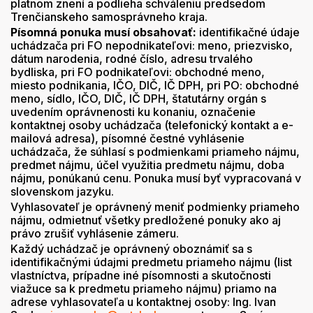
platnom znení a podlieha schváleniu predsedom
Trenčianskeho samosprávneho kraja.
Písomná ponuka musí obsahovať:
identifikačné údaje
uchádzača pri FO nepodnikateľovi: meno, priezvisko,
dátum narodenia, rodné číslo, adresu trvalého
bydliska, pri FO podnikateľovi: obchodné meno,
miesto podnikania, IČO, DIČ, IČ DPH, pri PO: obchodné
meno, sídlo, IČO, DIČ, IČ DPH, štatutárny orgán s
uvedením oprávnenosti ku konaniu, označenie
kontaktnej osoby uchádzača (telefonický kontakt a e-
mailová adresa), písomné čestné vyhlásenie
uchádzača, že súhlasí s podmienkami priameho nájmu,
predmet nájmu, účel využitia predmetu nájmu, doba
nájmu, ponúkanú cenu. Ponuka musí byť vypracovaná v
slovenskom jazyku.
Vyhlasovateľ je oprávnený meniť podmienky priameho
nájmu, odmietnuť všetky predložené ponuky ako aj
právo zrušiť vyhlásenie zámeru.
Každý uchádzač je oprávnený oboznámiť sa s
identifikačnými údajmi predmetu priameho nájmu (list
vlastníctva, prípadne iné písomnosti a skutočnosti
viažuce sa k predmetu priameho nájmu) priamo na
adrese vyhlasovateľa u kontaktnej osoby: Ing. Ivan