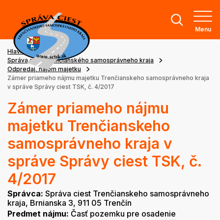
Menu
Hlavná stránka
Správa ciest Trenčianského samosprávneho kraja
Odpredaj, nájom majetku
Zámer priameho nájmu majetku Trenčianskeho samosprávneho kraja
v správe Správy ciest TSK, č. 4/2017
Zámer priameho nájmu
majetku Trenčianskeho
samosprávneho kraja v
správe Správy ciest TSK, č.
4/2017
Správca:
Správa ciest Trenčianskeho samosprávneho
kraja, Brnianska 3, 911 05 Trenčín
Predmet nájmu:
Časť pozemku pre osadenie