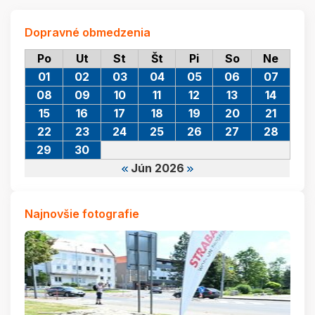
Dopravné obmedzenia
Po
Ut
St
Št
Pi
So
Ne
01
02
03
04
05
06
07
08
09
10
11
12
13
14
15
16
17
18
19
20
21
22
23
24
25
26
27
28
29
30
Jún 2026
Najnovšie fotografie