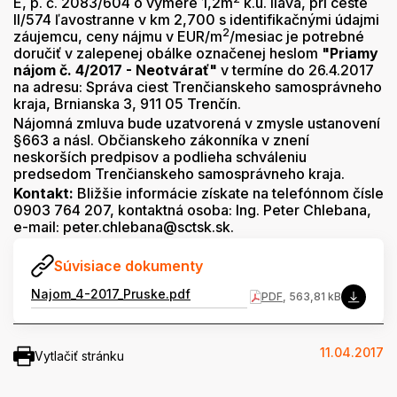
E, p. č. 2083/604 o výmere 1,2m
k.ú. Ilava, pri ceste
II/574 ľavostranne v km 2,700 s identifikačnými údajmi
2
záujemcu, ceny nájmu v EUR/m
/mesiac je potrebné
doručiť v zalepenej obálke označenej heslom
"Priamy
nájom č. 4/2017 - Neotvárať"
v termíne do 26.4.2017
na adresu: Správa ciest Trenčianskeho samosprávneho
kraja, Brnianska 3, 911 05 Trenčín.
Nájomná zmluva bude uzatvorená v zmysle ustanovení
§663 a násl. Občianskeho zákonníka v znení
neskorších predpisov a podlieha schváleniu
predsedom Trenčianskeho samosprávneho kraja.
Kontakt:
Bližšie informácie získate na telefónnom čísle
0903 764 207, kontaktná osoba: Ing. Peter Chlebana,
e-mail: peter.chlebana@sctsk.sk.
Súvisiace dokumenty
Najom_4-2017_Pruske.pdf
PDF
, 563,81 kB
11.04.2017
Vytlačiť stránku