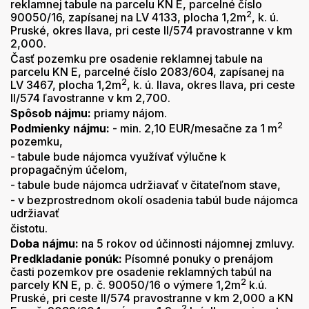
reklamnej tabule na parcelu KN E, parcelné číslo
2
90050/16, zapísanej na LV 4133, plocha 1,2m
, k. ú.
Pruské, okres Ilava, pri ceste II/574 pravostranne v km
2,000.
Časť pozemku pre osadenie reklamnej tabule na
parcelu KN E, parcelné číslo 2083/604, zapísanej na
2
LV 3467, plocha 1,2m
, k. ú. Ilava, okres Ilava, pri ceste
II/574 ľavostranne v km 2,700.
Spôsob nájmu:
priamy nájom.
2
Podmienky nájmu:
- min. 2,10 EUR/mesačne za 1 m
pozemku,
- tabule bude nájomca využívať výlučne k
propagačným účelom,
- tabule bude nájomca udržiavať v čitateľnom stave,
- v bezprostrednom okolí osadenia tabúl bude nájomca
udržiavať
čistotu.
Doba nájmu:
na 5 rokov od účinnosti nájomnej zmluvy.
Predkladanie ponúk:
Písomné ponuky o prenájom
časti pozemkov pre osadenie reklamných tabúl na
2
parcely KN E, p. č. 90050/16 o výmere 1,2m
k.ú.
Pruské, pri ceste II/574 pravostranne v km 2,000 a KN
2