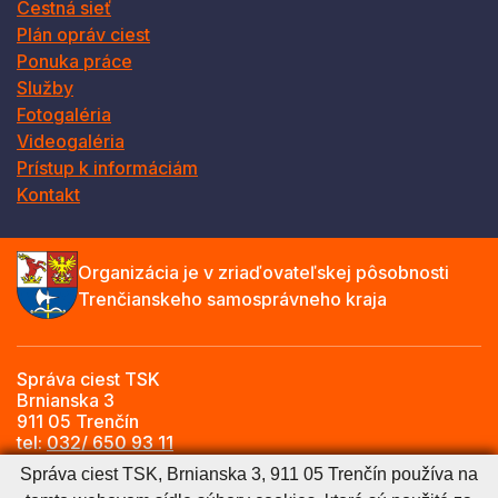
Cestná sieť
Plán opráv ciest
Ponuka práce
Služby
Fotogaléria
Videogaléria
Prístup k informáciám
Kontakt
Organizácia je v zriaďovateľskej pôsobnosti
Trenčianskeho samosprávneho kraja
Správa ciest TSK
Brnianska 3
911 05 Trenčín
tel:
032/ 650 93 11
e-mail:
info@sctsk.sk
Správa ciest TSK, Brnianska 3, 911 05 Trenčín používa na