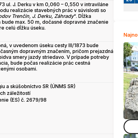
73 ul. J. Derku v km 0,060 – 0,550 v intraviláne
odu realizácie stavebných prác v súvislosti so
dov Trenčín, J. Derku, Záhrady
“. Dĺžka
a bude max. 50 m, dočasné dopravné značenie
re celú dĺžku úseku.
Najno
bná, v uvedenom úseku cesty III/1873 bude
časným dopravným značením, pričom prejazdná
bidva smery jazdy striedavo. V prípade potreby
ácia, bude počas realizácie prác cestná
čenými osobami.
giu a skúšobníctvo SR (ÚNMS SR)
h záležitostí
enie (ES) č. 2679/98