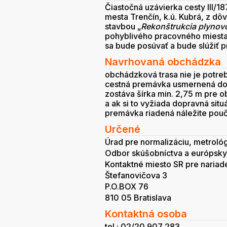
Čiastočná uzávierka cesty III/18
mesta Trenčín, k.ú. Kubrá, z dôv
stavbou „
Rekonštrukcia plynovo
pohyblivého pracovného miest
sa bude posúvať a bude slúžiť p
Navrhovaná obchádzka
obchádzková trasa nie je potre
cestná premávka usmernená do
zostáva šírka min. 2,75 m pre o
a ak si to vyžiada dopravná situ
premávka riadená náležite pou
Určené
Úrad pre normalizáciu, metroló
Odbor skúšobníctva a európskyc
Kontaktné miesto SR pre nariad
Štefanovičova 3
P.O.BOX 76
810 05 Bratislava
Kontaktná osoba
tel.: 02/20 907 283