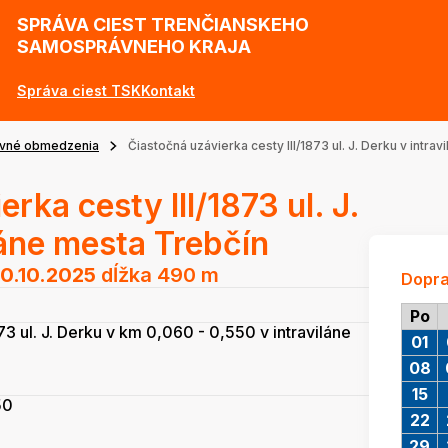
SPRÁVA CIEST TRENČIANSKEHO
SAMOSPRÁVNEHO KRAJA
Správa ciest TSK
Kontakt
vné obmedzenia
Čiastočná uzávierka cesty III/1873 ul. J. Derku v intra
rka cesty III/1873 ul. J.
láne mesta Trebčín
0.10.2025
dĺžka 490 m
Dopr
Po
73 ul. J. Derku v km 0,060 - 0,550 v intraviláne
01
08
15
50
22
29