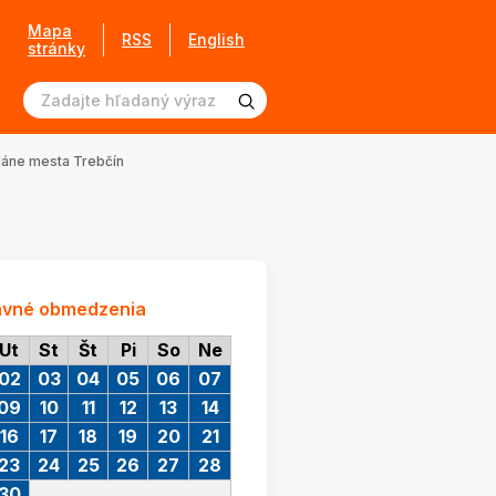
Mapa
RSS
English
stránky
viláne mesta Trebčín
avné obmedzenia
Ut
St
Št
Pi
So
Ne
02
03
04
05
06
07
09
10
11
12
13
14
16
17
18
19
20
21
23
24
25
26
27
28
30