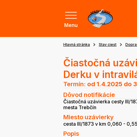
Menu
Hlavná stránka
Stav ciest
Dopra
Čiastočná uzávie
Derku v intravi
Termín:
od 1.4.2025
do 3
Dôvod notifikácie
Čiastočná uzávierka cesty III/18
mesta Trebčín
Miesto uzávierky
cesta III/1873 v km 0,060 - 0,5
Popis