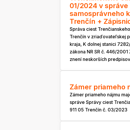
01/2024 v správe
samosprávneho kra
Trenčín + Zápisni
Správa ciest Trenčianskeho
Trenčín v zriaďovateľskej
kraja, K dolnej stanici 728
zákona NR SR č. 446/2001 
znení neskorších predpisov
Zámer priameho n
Zámer priameho nájmu maj
správe Správy ciest Trenči
911 05 Trenčín č. 03/2023