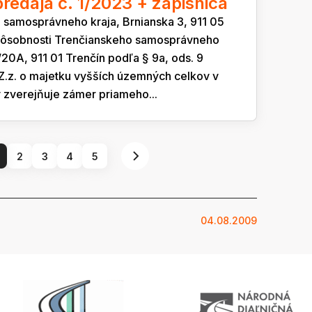
edaja č. 1/2023 + zápisnica
 samosprávneho kraja, Brnianska 3, 911 05
 pôsobnosti Trenčianskeho samosprávneho
2/20A, 911 01 Trenčín podľa § 9a, ods. 9
Z.z. o majetku vyšších územných celkov v
 zverejňuje zámer priameho...
2
3
4
5
04.08.2009