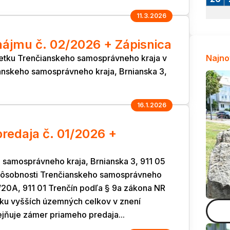
11.3.2026
ájmu č. 02/2026 + Zápisnica
etku Trenčianskeho samosprávneho kraja v
Najno
anskeho samosprávneho kraja, Brnianska 3,
16.1.2026
redaja č. 01/2026 +
 samosprávneho kraja, Brnianska 3, 911 05
 pôsobnosti Trenčianskeho samosprávneho
2/20A, 911 01 Trenčín podľa § 9a zákona NR
tku vyšších územných celkov v znení
jňuje zámer priameho predaja...