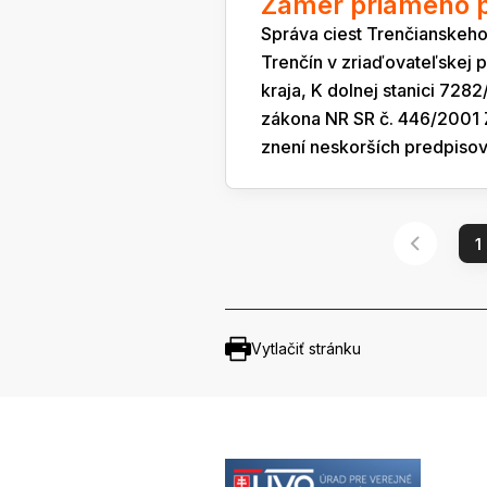
Zámer priameho pr
Správa ciest Trenčianskeho
Trenčín v zriaďovateľskej
kraja, K dolnej stanici 728
zákona NR SR č. 446/2001 
znení neskorších predpisov
1
Vytlačiť stránku