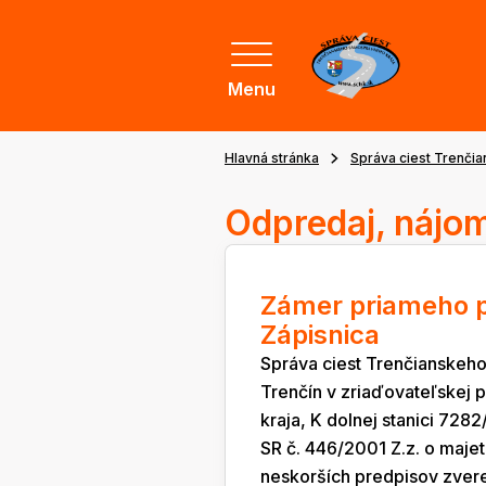
Menu
Hlavná stránka
Správa ciest Trenči
Odpredaj, nájo
Zámer priameho p
Zápisnica
Správa ciest Trenčianskeho
Trenčín v zriaďovateľskej
kraja, K dolnej stanici 728
SR č. 446/2001 Z.z. o maje
neskorších predpisov zvere