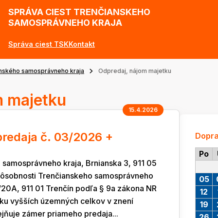
SPRÁVA CIEST TRENČIANSKEHO
SAMOSPRÁVNEHO KRAJA
Správa ciest TSK
Kontakt
anského samosprávneho kraja
Odpredaj, nájom majetku
m majetku
15.4.2026
redaja č. 03/2026 +
Dopr
Po
 samosprávneho kraja, Brnianska 3, 911 05
 pôsobnosti Trenčianskeho samosprávneho
05
2/20A, 911 01 Trenčín podľa § 9a zákona NR
12
tku vyšších územných celkov v znení
19
jňuje zámer priameho predaja...
26