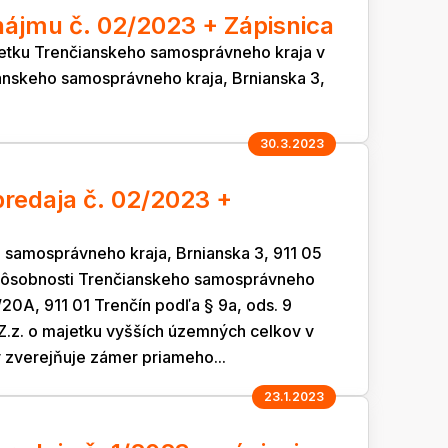
ájmu č. 02/2023 + Zápisnica
etku Trenčianskeho samosprávneho kraja v
anskeho samosprávneho kraja, Brnianska 3,
30.3.2023
redaja č. 02/2023 +
 samosprávneho kraja, Brnianska 3, 911 05
 pôsobnosti Trenčianskeho samosprávneho
2/20A, 911 01 Trenčín podľa § 9a, ods. 9
Z.z. o majetku vyšších územných celkov v
 zverejňuje zámer priameho...
23.1.2023