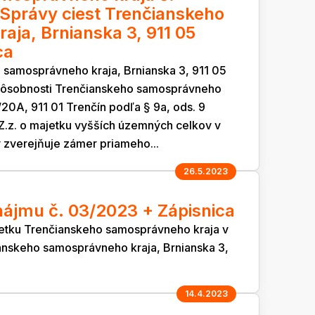
 Správy ciest Trenčianskeho
ja, Brnianska 3, 911 05
ca
 samosprávneho kraja, Brnianska 3, 911 05
 pôsobnosti Trenčianskeho samosprávneho
2/20A, 911 01 Trenčín podľa § 9a, ods. 9
Z.z. o majetku vyšších územných celkov v
 zverejňuje zámer priameho...
26.5.2023
ájmu č. 03/2023 + Zápisnica
etku Trenčianskeho samosprávneho kraja v
anskeho samosprávneho kraja, Brnianska 3,
14.4.2023