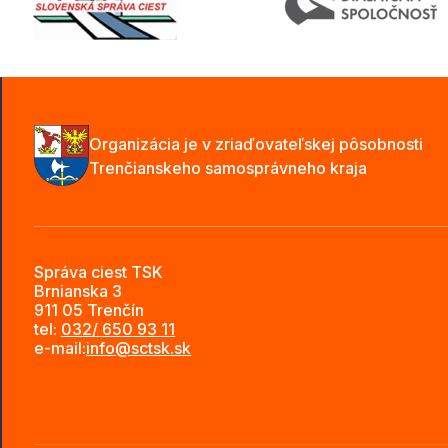
Organizácia je v zriaďovateľskej pôsobnosti
Trenčianskeho samosprávneho kraja
Správa ciest TSK
Brnianska 3
911 05 Trenčín
tel:
032/ 650 93 11
e-mail:
info@sctsk.sk